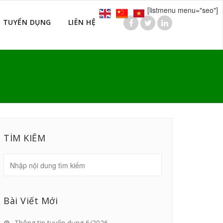
[listmenu menu="seo"]
TUYỂN DỤNG
LIÊN HỆ
TÌM KIẾM
Bài Viết Mới
Thông tin tuyển dụng 6/2026