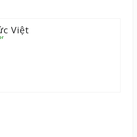
ức Việt
or