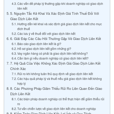
Các vấn đề pháp lý thường gặp khi doanh nghiệp có giao dịch
liên kết
5. Nguyên Tắc Kê Khai Và Xác Định Giá Tính Thuế Đối Với
Giao Dịch Liên Kết
Hướng dẫn kê khai và xác định giá giao dịch liên kết cho mục
đích thuế
Các lưu ý về thuế đối với giao dịch liên kết
6. Giải Đáp Các Câu Hỏi Thường Gặp Về Giao Dịch Liên Kết
Báo cáo giao dịch liên kết là gì?
Hồ sơ giao dịch liên kết gồm những gì?
Vay ngân hàng có phải là giao dịch liên kết không?
Cần làm gì nếu doanh nghiệp có giao dịch liên kết?
7. Hệ Quả Của Việc Không Xác Định Giá Giao Dịch Liên Kết
Chính Xác
Rủi ro khi không tuân thủ quy định về giao dịch liên kết
Các hậu quả pháp lý và thuế nếu giá giao dịch liên kết không
hợp lý
8. Các Phương Pháp Giảm Thiểu Rủi Ro Liên Quan Đến Giao
Dịch Liên Kết
Các biện pháp doanh nghiệp có thể thực hiện để giảm thiểu rủi
ro
Tư vấn chiến lược về giao dịch liên kết cho doanh nghiệp
9. Kiểm Toán Giao Dịch Liên Kết: Lợi Ích và Quy Trình