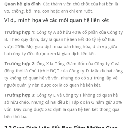
Quan hệ gia đình
: Các thành viên chủ chốt của hai bên là
vợ, chồng, bố, mẹ, con hoặc anh chị em ruột.
Ví dụ minh họa về các mối quan hệ liên kết
Trường hợp 1
: Công ty A sở hữu 40% cổ phần của Công ty
B. Theo quy định, đây là quan hệ liên kết do tỷ lệ sở hữu
vượt 25%. Mọi giao dịch mua bán hàng hóa, dịch vụ giữa
hai công ty đều được xem là giao dịch liên kết.
Trường hợp 2
: Ông X là Tổng Giám đốc của Công ty C và
đồng thời là Chủ tịch HĐQT của Công ty D. Mặc dù hai công
ty không có quan hệ về vốn, nhưng do có sự trùng lặp về
người quản lý nên được coi là có quan hệ liên kết.
Trường hợp 3
: Công ty E và Công ty F không có quan hệ
sở hữu chéo, nhưng cả hai đều bị Tập đoàn G nắm giữ 30%
vốn. Đây cũng được xác định là quan hệ liên kết thông qua
bên thứ ba.
2.2 Giao Dịch Liên Kết Bao Gồm Những Giao