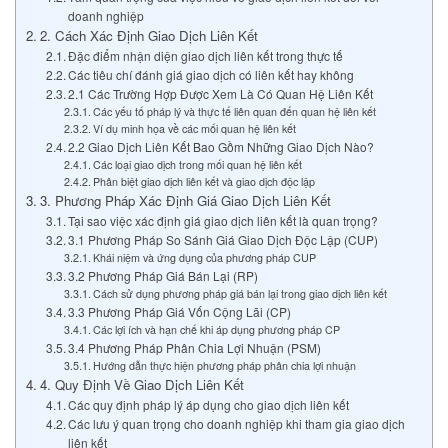
doanh nghiệp
2. Cách Xác Định Giao Dịch Liên Kết
Đặc điểm nhận diện giao dịch liên kết trong thực tế
Các tiêu chí đánh giá giao dịch có liên kết hay không
2.1 Các Trường Hợp Được Xem Là Có Quan Hệ Liên Kết
Các yếu tố pháp lý và thực tế liên quan đến quan hệ liên kết
Ví dụ minh họa về các mối quan hệ liên kết
2.2 Giao Dịch Liên Kết Bao Gồm Những Giao Dịch Nào?
Các loại giao dịch trong mối quan hệ liên kết
Phân biệt giao dịch liên kết và giao dịch độc lập
3. Phương Pháp Xác Định Giá Giao Dịch Liên Kết
Tại sao việc xác định giá giao dịch liên kết là quan trọng?
3.1 Phương Pháp So Sánh Giá Giao Dịch Độc Lập (CUP)
Khái niệm và ứng dụng của phương pháp CUP
3.2 Phương Pháp Giá Bán Lại (RP)
Cách sử dụng phương pháp giá bán lại trong giao dịch liên kết
3.3 Phương Pháp Giá Vốn Cộng Lãi (CP)
Các lợi ích và hạn chế khi áp dụng phương pháp CP
3.4 Phương Pháp Phân Chia Lợi Nhuận (PSM)
Hướng dẫn thực hiện phương pháp phân chia lợi nhuận
4. Quy Định Về Giao Dịch Liên Kết
Các quy định pháp lý áp dụng cho giao dịch liên kết
Các lưu ý quan trọng cho doanh nghiệp khi tham gia giao dịch
liên kết