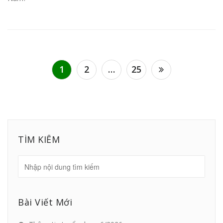
Điều
1
2
…
25
hướng
bài
viết
TÌM KIẾM
Bài Viết Mới