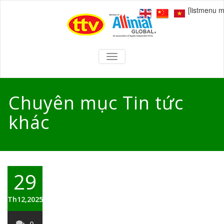
[listmenu 
TOGGLE
NAVIGATION
Chuyên mục Tin tức
khác
29
Th12,2025
0