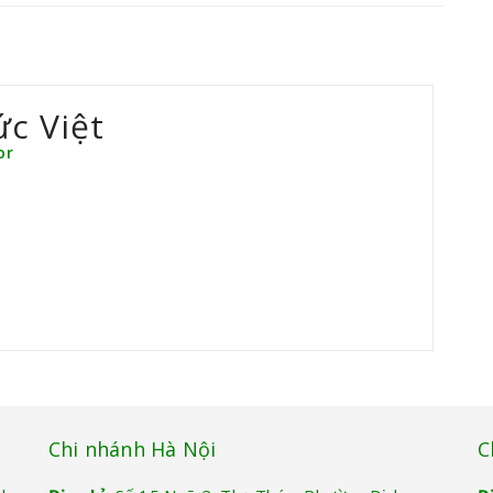
ức Việt
or
Chi nhánh Hà Nội
C