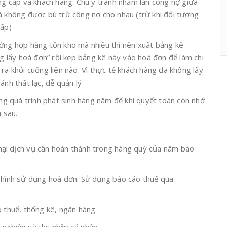
ng cấp và khách hàng. Chú ý tránh nhầm lẫn công nợ giữa
Và không được bù trừ công nợ cho nhau (trừ khi đối tượng
ấp)
̀ng hợp hàng tồn kho mà nhiều thì nên xuất bảng kê
ng lấy hoá đơn” rồi kẹp bảng kê này vào hoá đơn để làm chi
ra khỏi cuống liên nào. Vì thực tế khách hàng đã không lấy
nh thất lạc, dễ quản lý
ong quá trình phát sinh hàng năm để khi quyết toán còn nhớ
̀m sau.
ại dịch vụ cần hoàn thành trong hàng quý của năm bao
ình hình sử dụng hoá đơn. Sử dụng báo cáo thuế qua
cho thuế, thống kê, ngân hàng