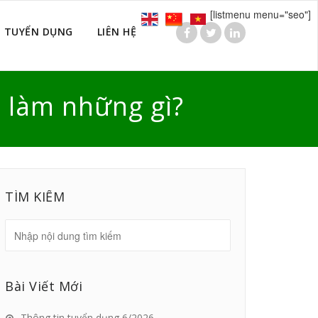
[listmenu menu="seo"]
TUYỂN DỤNG
LIÊN HỆ
n làm những gì?
TÌM KIẾM
Bài Viết Mới
Thông tin tuyển dụng 6/2026