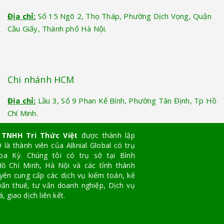
Địa chỉ:
Số 15 Ngõ 2, Thọ Tháp, Phường Dịch Vọng, Quận
Cầu Giấy, Thành phố Hà Nội.
Chi nhánh HCM
Địa chỉ:
Lầu 3, Số 9 Phan Kế Bính, Phường Tân Định, Tp Hồ
Chí Minh.
 TNHH Tri Thức Việt
được thành lập
là thành viên của Allinial Global có trụ
oa Kỳ. Chúng tôi có trụ sở tại Bình
ồ Chí Minh, Hà Nội và các tỉnh thành
yên cung cấp các dịch vụ kiểm toán, kế
vấn thuế, tư vấn doanh nghiệp, Dịch vụ
, giao dịch liên kết.