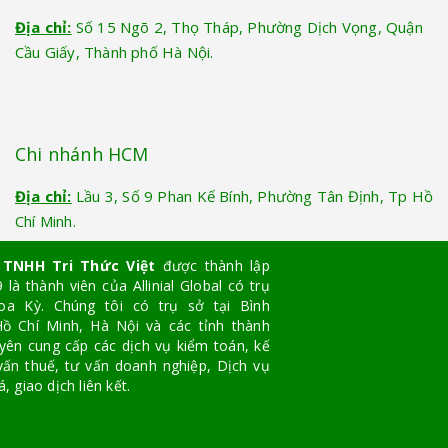
Địa chỉ:
Số 15 Ngõ 2, Thọ Tháp, Phường Dịch Vọng, Quận
Cầu Giấy, Thành phố Hà Nội.
Chi nhánh HCM
Địa chỉ:
Lầu 3, Số 9 Phan Kế Bính, Phường Tân Định, Tp Hồ
Chí Minh.
 TNHH Tri Thức Việt
được thành lập
là thành viên của Allinial Global có trụ
oa Kỳ. Chúng tôi có trụ sở tại Bình
ồ Chí Minh, Hà Nội và các tỉnh thành
yên cung cấp các dịch vụ kiểm toán, kế
vấn thuế, tư vấn doanh nghiệp, Dịch vụ
, giao dịch liên kết.