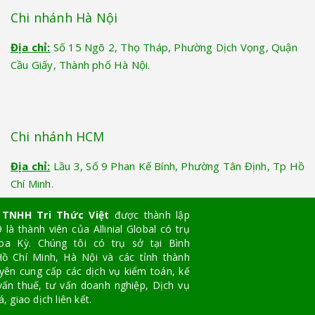
Chi nhánh Hà Nội
Địa chỉ:
Số 15 Ngõ 2, Thọ Tháp, Phường Dịch Vọng, Quận
Cầu Giấy, Thành phố Hà Nội.
Chi nhánh HCM
Địa chỉ:
Lầu 3, Số 9 Phan Kế Bính, Phường Tân Định, Tp Hồ
Chí Minh.
 TNHH Tri Thức Việt
được thành lập
là thành viên của Allinial Global có trụ
oa Kỳ. Chúng tôi có trụ sở tại Bình
ồ Chí Minh, Hà Nội và các tỉnh thành
yên cung cấp các dịch vụ kiểm toán, kế
vấn thuế, tư vấn doanh nghiệp, Dịch vụ
, giao dịch liên kết.