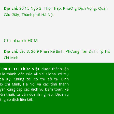
Địa chỉ:
Số 15 Ngõ 2, Thọ Tháp, Phường Dịch Vọng, Quận
Cầu Giấy, Thành phố Hà Nội.
Chi nhánh HCM
Địa chỉ:
Lầu 3, Số 9 Phan Kế Bính, Phường Tân Định, Tp Hồ
Chí Minh.
 TNHH Tri Thức Việt
được thành lập
là thành viên của Allinial Global có trụ
oa Kỳ. Chúng tôi có trụ sở tại Bình
ồ Chí Minh, Hà Nội và các tỉnh thành
yên cung cấp các dịch vụ kiểm toán, kế
vấn thuế, tư vấn doanh nghiệp, Dịch vụ
, giao dịch liên kết.