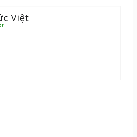
ức Việt
or