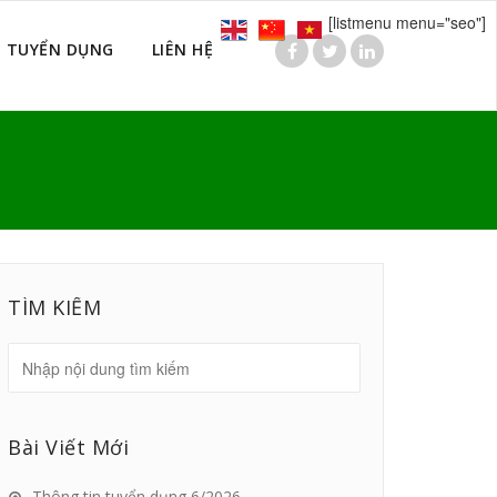
[listmenu menu="seo"]
TUYỂN DỤNG
LIÊN HỆ
7
TÌM KIẾM
Bài Viết Mới
Thông tin tuyển dụng 6/2026