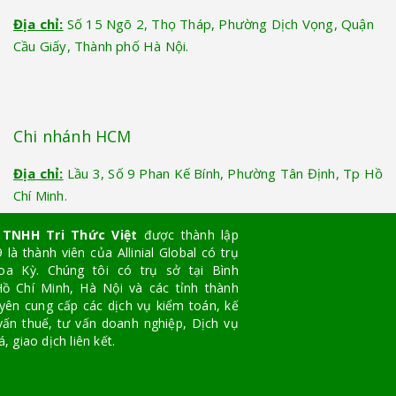
Địa chỉ:
Số 15 Ngõ 2, Thọ Tháp, Phường Dịch Vọng, Quận
Cầu Giấy, Thành phố Hà Nội.
Chi nhánh HCM
Địa chỉ:
Lầu 3, Số 9 Phan Kế Bính, Phường Tân Định, Tp Hồ
Chí Minh.
 TNHH Tri Thức Việt
được thành lập
là thành viên của Allinial Global có trụ
oa Kỳ. Chúng tôi có trụ sở tại Bình
ồ Chí Minh, Hà Nội và các tỉnh thành
yên cung cấp các dịch vụ kiểm toán, kế
vấn thuế, tư vấn doanh nghiệp, Dịch vụ
, giao dịch liên kết.