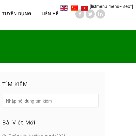
[listmenu menu="seo"]
TUYỂN DỤNG
LIÊN HỆ
TÌM KIẾM
Bài Viết Mới
Thông tin tuyển dụng 6/2026