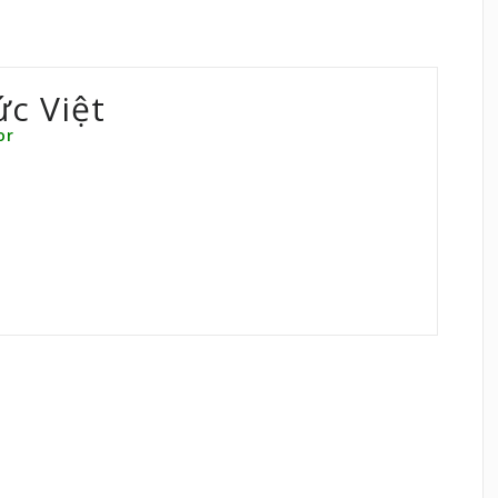
ức Việt
or