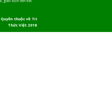
, giao dịch liên kết.
 Quyền thuộc về Tri
Thức Việt 2018