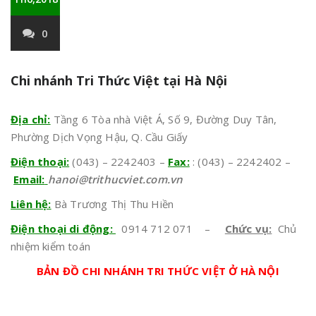
0
Chi nhánh Tri Thức Việt tại Hà Nội
Địa chỉ:
Tầng 6 Tòa nhà Việt Á, Số 9, Đường Duy Tân,
Phường Dịch Vọng Hậu, Q. Cầu Giấy
Điện thoại:
(043) – 2242403 –
Fax:
: (043) – 2242402 –
Email:
hanoi@trithucviet.com.vn
Liên hệ:
Bà Trương Thị Thu Hiền
Điện thoại di động:
0914 712 071 –
Chức vụ:
Chủ
nhiệm kiểm toán
BẢN ĐỒ CHI NHÁNH TRI THỨC VIỆT Ở HÀ NỘI