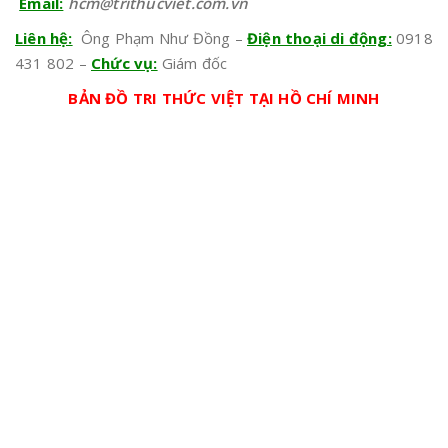
Email:
hcm@trithucviet.com.vn
Liên hệ:
Ông Phạm Như Đồng –
Điện thoại di động:
0918
431 802 –
Chức vụ:
Giám đốc
BẢN ĐỒ TRI THỨC VIỆT TẠI HỒ CHÍ MINH