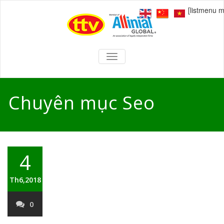
[listmenu 
TOGGLE
NAVIGATION
Chuyên mục Seo
4
Th6,2018
0