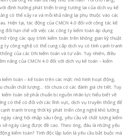
với định hướng phát triển trong tương lai của dịch vụ kế
năng có thể xảy ra và mỗi khả năng lại phụ thuộc vào các
au. Hiện tại, tác động của CMCN 4.0 đối với công tác kế
g đối hạn chế với việc các công ty kiểm toán áp dụng
 mở rộng các quy trình kiểm toán trên không gian kỹ thuật
g ty công nghệ có thể cung cấp dịch vụ có tính cạnh tranh
n thống của các DN kiểm toán và tư vấn. Tuy nhiên, điều
ềm năng của CMCN 4.0 đối với dịch vụ kế toán – kiểm
 kiểm toán – kế toán trên các mặt: mô hình hoạt động,
êu chuẩn chất lượng… tôi chưa có các đánh giá chi tiết. Tuy
y kiểm toán sẽ phải chuẩn bị nguồn nhân lực hiểu biết về
g có thể có đối với các lĩnh vực, dịch vụ truyền thống để
nh cạnh tranh trong thời kỳ phát triển công nghệ khó lường
nh ngày càng hội nhập sâu rộng, yêu cầu về chất lượng kiểm
ên sẽ ngày càng được đề cao. Theo ông, đâu là những yếu
động kiểm toán? Tính độc lập luôn là yêu cầu bắt buộc mà