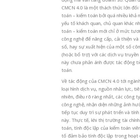
CMCN 4.0 là một thách thức lớn đối 
toán – kiểm toán bởi quá nhiều khả 
yếu tố khách quan, chủ quan khác nh
toán – kiểm toán mới chỉ ở mức tươn
công nghệ để nâng cấp, cải thiện và
số, hay sự xuất hiện của một số côn
(hoặc bổ trợ) với các dịch vụ truyề
này chưa phản ánh được tác động ti
toán.
Về tác động của CMCN 4.0 tới ngành
loại hình dịch vụ, nguồn nhân lực, ti
nhiên, điều rõ ràng nhất, các công t
công nghệ, nhận diện những ảnh hưởn
tiếp tục duy trì sự phát triển và tí
này. Thực tế, khi thị trường tài chí
toán, tính độc lập của kiểm toán vi
tố đảm bảo tính độc lập trong hoạt 