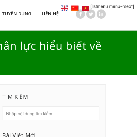
[listmenu menu="seo"]
TUYỂN DỤNG
LIÊN HỆ
ân lực hiểu biết về
TÌM KIẾM
Bài Viết Mới