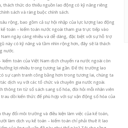
, thách thức do thiếu nguồn lao động có kỹ năng riêng
chính sách và ràng buộc chính sách.
 sâu rộng, bao gồm cả sự hội nhập của lực lượng lao động
 kế toán – kiểm toán nước ngoài tham gia trực tiếp vào
t Nam ngày càng nhiều và dễ dàng, đặc biệt với sự hỗ trợ
gũ này có kỹ năng và tầm nhìn rộng hơn, đây sẽ là thách
ng nước.
 – kiểm toán của Việt Nam dịch chuyển ra nước ngoài còn
hưởng lợi nhiều trong tương lai gần. Để thị trường lao
có sự cạnh tranh công bằng hơn trong tương lai, chúng ta
tác dịch vụ với các tổ chức và chuyên gia nước ngoài.
 thông tin từ sổ sách sang số hóa, đòi hỏi mỗi nhân viên
 trau dồi kiến thức để phù hợp với sự vận động số hóa của
 thay đổi môi trường và điều kiện làm việc của kế toán,
ời làm dịch vụ kế toán – kiểm toán chỉ phải thuê ít lao
ểm của ông về vấn đề này như thế nào? Tôi cho rằng,