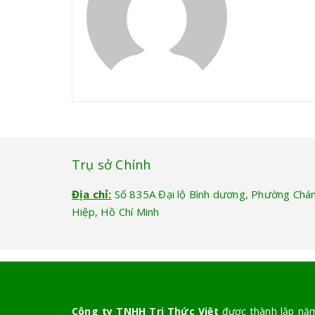
Trụ sở Chính
Địa chỉ:
Số 835A Đại lộ Bình dương, Phường Chá
Hiệp, Hồ Chí Minh
Công ty TNHH Tri Thức Việt
được thành lập năm 