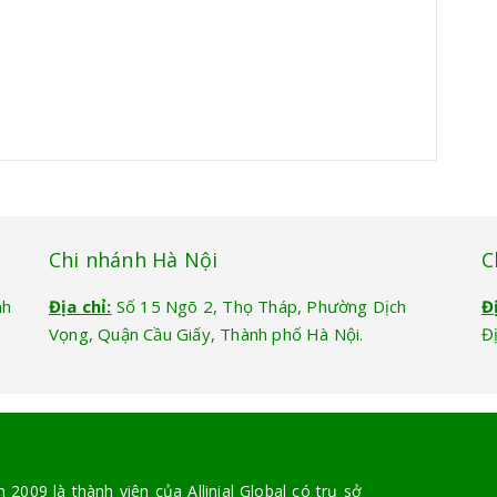
Chi nhánh Hà Nội
C
nh
Địa chỉ:
Số 15 Ngõ 2, Thọ Tháp, Phường Dịch
Đ
Vọng, Quận Cầu Giấy, Thành phố Hà Nội.
Đ
2009 là thành viên của Allinial Global có trụ sở