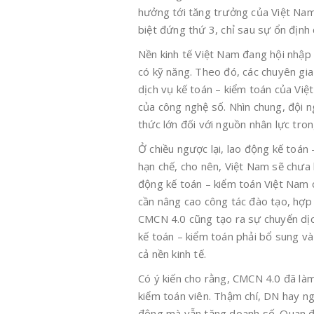
hưởng tới tăng trưởng của Việt Nam
biệt đứng thứ 3, chỉ sau sự ổn định 
Nền kinh tế Việt Nam đang hội nhập
có kỹ năng. Theo đó, các chuyên gia
dịch vụ kế toán – kiểm toán của Việ
của công nghệ số. Nhìn chung, đội n
thức lớn đối với nguồn nhân lực tro
Ở chiều ngược lại, lao động kế toán
hạn chế, cho nên, Việt Nam sẽ chưa 
động kế toán – kiểm toán Việt Nam 
cần nâng cao công tác đào tạo, hợp 
CMCN 4.0 cũng tạo ra sự chuyển dịch
kế toán – kiểm toán phải bổ sung và
cả nền kinh tế.
Có ý kiến cho rằng, CMCN 4.0 đã làm
kiểm toán viên. Thậm chí, DN hay ngư
động mà vẫn tăng doanh số. Quan đi