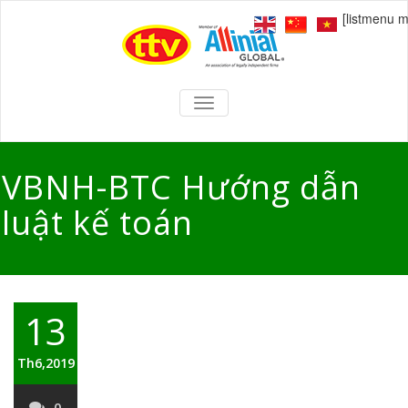
[listmenu 
TOGGLE
NAVIGATION
VBNH-BTC Hướng dẫn
luật kế toán
13
Th6,2019
0