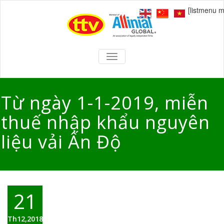
[listmenu 
TOGGLE
NAVIGATION
Từ ngày 1-1-2019, miễn
thuế nhập khẩu nguyên
liệu vải Ấn Độ
21
Th12,2018