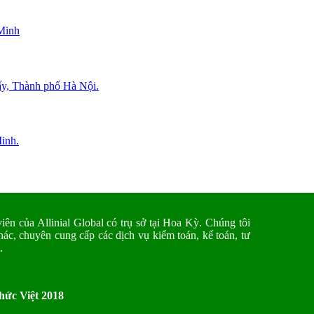
Minh
y, Thành phố Hà Nội.
inh.
ên của Allinial Global có trụ sở tại Hoa Kỳ. Chúng tôi
ác, chuyên cung cấp các dịch vụ kiểm toán, kế toán, tư
.
hức Việt 2018