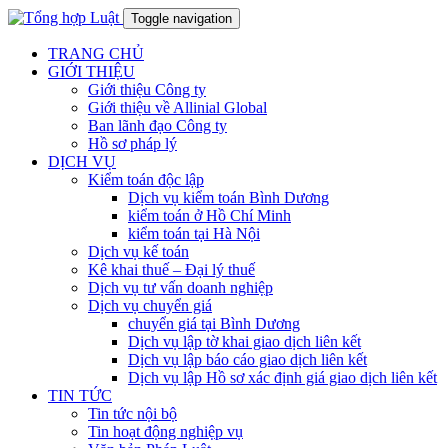
Toggle navigation
TRANG CHỦ
GIỚI THIỆU
Giới thiệu Công ty
Giới thiệu về Allinial Global
Ban lãnh đạo Công ty
Hồ sơ pháp lý
DỊCH VỤ
Kiểm toán độc lập
Dịch vụ kiểm toán Bình Dương
kiểm toán ở Hồ Chí Minh
kiểm toán tại Hà Nội
Dịch vụ kế toán
Kê khai thuế – Đại lý thuế
Dịch vụ tư vấn doanh nghiệp
Dịch vụ chuyển giá
chuyển giá tại Bình Dương
Dịch vụ lập tờ khai giao dịch liên kết
Dịch vụ lập báo cáo giao dịch liên kết
Dịch vụ lập Hồ sơ xác định giá giao dịch liên kết
TIN TỨC
Tin tức nội bộ
Tin hoạt động nghiệp vụ