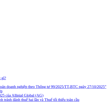
 gì?
 toán doanh nghiệp theo Thông tư 99/2025/TT-BTC ngày 27/10/2025”
ệp
5 của Allinial Global (AG)
h tránh đánh thuế hai lần và Thuế tối thiểu toàn cầu