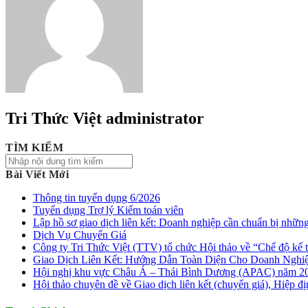
Tri Thức Việt
administrator
TÌM KIẾM
Bài Viết Mới
Thông tin tuyển dụng 6/2026
Tuyển dụng Trợ lý Kiểm toán viên
Lập hồ sơ giao dịch liên kết: Doanh nghiệp cần chuẩn bị những
Dịch Vụ Chuyển Giá
Công ty Tri Thức Việt (TTV) tổ chức Hội thảo về “Chế độ kế
Giao Dịch Liên Kết: Hướng Dẫn Toàn Diện Cho Doanh Nghi
Hội nghị khu vực Châu Á – Thái Bình Dương (APAC) năm 202
Hội thảo chuyên đề về Giao dịch liên kết (chuyển giá), Hiệp địn