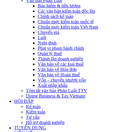
Văn bản Pháp Luật
Bảo hiểm & tiền lương
Các văn bản kiểm toán độc lập
Chính sách kế toán
Chuẩn mực kiểm toán quốc tế
Chuẩn mực kiểm toán Việt Nam
Chuyển giá
Luật
Nghị định
Phạt vi phạm hành chính
Quản lý thuế
Thành lập doanh nghiệp
Văn bản về các loại thuế
Văn bản về Hóa đơn
Văn bản về Hoàn thuế
Vốn – chuyển nhượn vốn
Xuất nhập khẩu
Tóm tắt văn bản Pháp Luật TTV
Doing Business & Tax Vietnam
HỎI ĐÁP
Kế toán
Kiểm toán
Tư vấn
Hỗ trợ doanh nghiệp
TUYỂN DỤNG