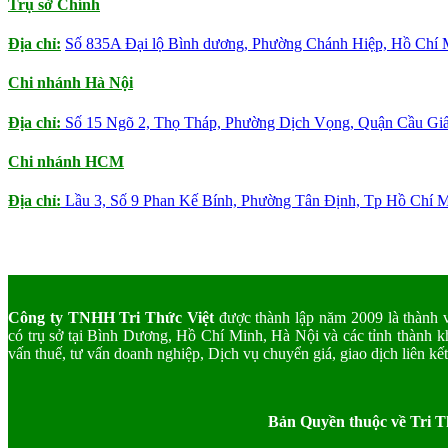
Trụ sở Chính
Địa chỉ:
Số 835A Đại lộ Bình dương, Phường Chánh Hiệp, Hồ Chí 
Chi nhánh Hà Nội
Địa chỉ:
Số 15 Ngõ 2, Thọ Tháp, Phường Dịch Vọng, Quận Cầu Giấ
Chi nhánh HCM
Địa chỉ:
Lầu 3, Số 9 Phan Kế Bính, Phường Tân Định, Tp Hồ Chí M
Công ty TNHH Tri Thức Việt
được thành lập năm 2009 là thành vi
có trụ sở tại Bình Dương, Hồ Chí Minh, Hà Nội và các tỉnh thành kh
vấn thuế, tư vấn doanh nghiệp, Dịch vụ chuyển giá, giao dịch liên kết
Bản Quyền thuộc về Tri T