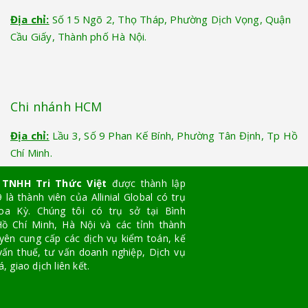
Địa chỉ:
Số 15 Ngõ 2, Thọ Tháp, Phường Dịch Vọng, Quận
Cầu Giấy, Thành phố Hà Nội.
Chi nhánh HCM
Địa chỉ:
Lầu 3, Số 9 Phan Kế Bính, Phường Tân Định, Tp Hồ
Chí Minh.
 TNHH Tri Thức Việt
được thành lập
là thành viên của Allinial Global có trụ
oa Kỳ. Chúng tôi có trụ sở tại Bình
ồ Chí Minh, Hà Nội và các tỉnh thành
yên cung cấp các dịch vụ kiểm toán, kế
vấn thuế, tư vấn doanh nghiệp, Dịch vụ
, giao dịch liên kết.