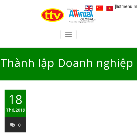
[listmenu 
TOGGLE
NAVIGATION
Thành lập Doanh nghiệp
18
Th6,2019
0