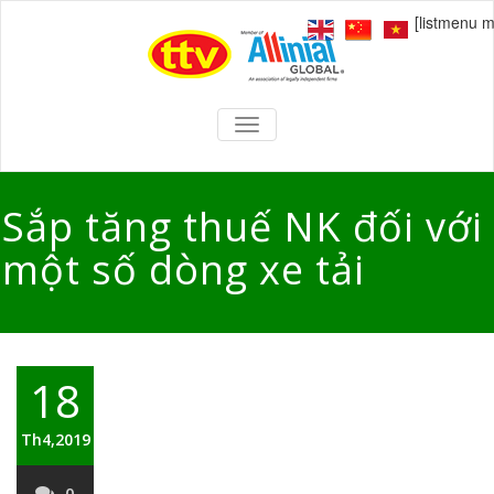
[listmenu 
TOGGLE
NAVIGATION
Sắp tăng thuế NK đối với
một số dòng xe tải
18
Th4,2019
0