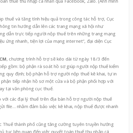
oán thuế thu nhập cá nhân qua Facebook, Zalo. (Ảnh minh
ộp thuế và tăng tính hiệu quả trong công tác hỗ trợ, Cục
ông tin hướng dẫn lên các trang mạng xã hội như
ng dẫn trực tiếp người nộp thuế trên những trang mạng
ệu ứng nhanh, tiện lợi của mạng internet”, đại diện Cục
HCM
, chương trình hỗ trợ sẽ kéo dài từ ngày 18/3 đến
tiếp gồm: bộ phận rà soát hồ sơ giúp người nộp thuế kiểm
ng quy định; bộ phận hỗ trợ người nộp thuế kê khai, tự in
bộ phận tiếp nhận hồ sơ một cửa và bộ phận phối hợp với
ay tại văn phòng cục thuế.
ới các đại lý thuế trên địa bàn hỗ trợ người nộp thuế
gửi file… nhằm đảm bảo việc kê khai, nộp thuế được nhanh
c Thuế thành phố cũng tăng cường tuyên truyền hướng
hủ tục liên quan đến việc quyết toán thuế thu nhập cá