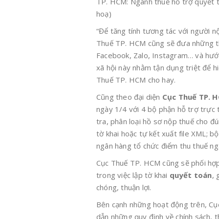
TP. HCM: Ngành thuế hỗ trợ quyết t
hoạ)
“Để tăng tính tương tác với người n
Thuế TP. HCM cũng sẽ đưa những th
Facebook, Zalo, Instagram… và hướ
xã hội này nhằm tận dụng triệt để hi
Thuế TP. HCM cho hay.
Cũng theo đại diện
Cục Thuế TP. 
ngày 1/4 với 4 bộ phận hỗ trợ trực 
tra, phân loại hồ sơ nộp thuế cho đú
tờ khai hoặc tự kết xuất file XML; 
ngân hàng tổ chức điểm thu thuế ng
Cục Thuế TP. HCM cũng sẽ phối hợp v
trong việc lập tờ khai
quyết toán
, 
chóng, thuận lợi.
Bên cạnh những hoạt động trên, Cụ
dẫn những quy định về chính sách, t