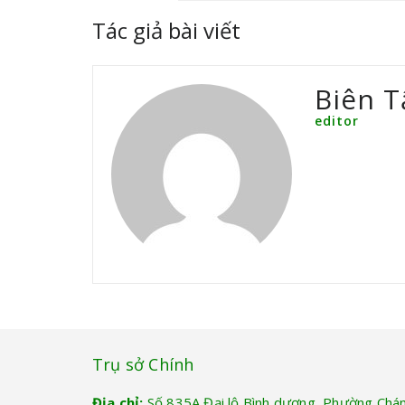
Tác giả bài viết
Biên T
editor
Trụ sở Chính
Địa chỉ:
Số 835A Đại lộ Bình dương, Phường Chá