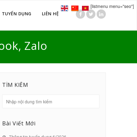
[listmenu menu="seo"]
TUYỂN DỤNG
LIÊN HỆ
ook, Zalo
TÌM KIẾM
Bài Viết Mới
Thông tin tuyển dụng 6/2026