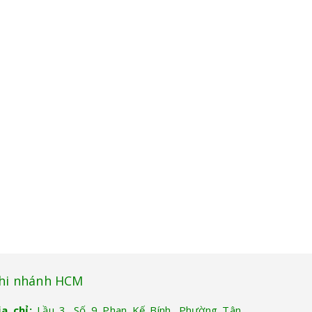
hi nhánh HCM
ịa chỉ:
Lầu 3, Số 9 Phan Kế Bính, Phường Tân