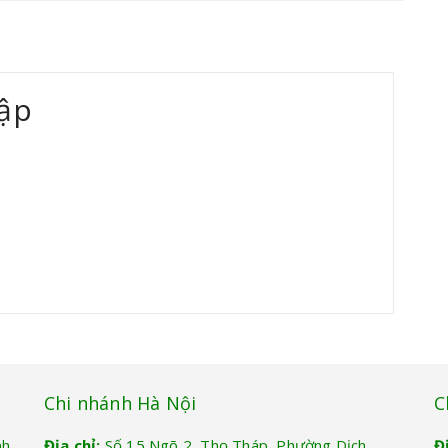
ập
Chi nhánh Hà Nội
C
nh
Địa chỉ:
Số 15 Ngõ 2, Thọ Tháp, Phường Dịch
Đ