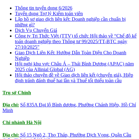
Thông tin tuyển dụng 6/2026
Tuyển dụng Trợ lý Kiểm toán viên
Lập hồ sơ giao dịch liên kết: Doanh nghiệp cần chuẩn bị
những gì?
Dịch Vụ Chuyển Giá
Công ty Tri Thức Việt (TTV) tổ chức Hội thảo về “Chế độ kế
toán doanh nghiệp theo Thông tư 99/2025/TT-BTC ngày
27/10/2025”
Giao Dịch Liên Kết: Hướng Dẫn Toàn Diện Cho Doanh
Nghiệp
Hội nghị khu vực Châu Á – Thái Bình Dương (APAC) năm
2025 của Allinial Global (AG)
Hội thảo chuyên đề về Giao dịch liên kết (chuyển giá), Hiệp
định tránh đánh thuế hai lần và Thuế tối thiểu toàn cầu
Trụ sở Chính
Địa chỉ:
Số 835A Đại lộ Bình dương, Phường Chánh Hiệp, Hồ Chí
Minh
Chi nhánh Hà Nội
Địa chỉ:
Số 15 Ngõ 2, Thọ Tháp, Phường Dịch Vọng, Quận Cầu