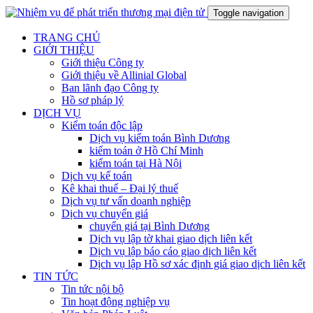
Toggle navigation
TRANG CHỦ
GIỚI THIỆU
Giới thiệu Công ty
Giới thiệu về Allinial Global
Ban lãnh đạo Công ty
Hồ sơ pháp lý
DỊCH VỤ
Kiểm toán độc lập
Dịch vụ kiểm toán Bình Dương
kiểm toán ở Hồ Chí Minh
kiểm toán tại Hà Nội
Dịch vụ kế toán
Kê khai thuế – Đại lý thuế
Dịch vụ tư vấn doanh nghiệp
Dịch vụ chuyển giá
chuyển giá tại Bình Dương
Dịch vụ lập tờ khai giao dịch liên kết
Dịch vụ lập báo cáo giao dịch liên kết
Dịch vụ lập Hồ sơ xác định giá giao dịch liên kết
TIN TỨC
Tin tức nội bộ
Tin hoạt động nghiệp vụ