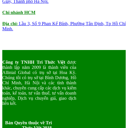
Giấy, Thành phố Hà Nội.
Chi nhánh HCM
Địa chỉ:
Lầu 3, Số 9 Phan Kế Bính, Phường Tân Định, Tp Hồ Chí
Minh.
Công ty TNHH Tri Thức Việt
được
thành lập năm 2009 là thành viên của
Allinial Global có trụ sở tại Hoa Kỳ.
Chúng tôi có trụ sở tại Bình Dương, Hồ
Chí Minh, Hà Nội và các tỉnh thành
khác, chuyên cung cấp các dịch vụ kiểm
toán, kế toán, tư vấn thuế, tư vấn doanh
nghiệp, Dịch vụ chuyển giá, giao dịch
liên kết.
Bản Quyền thuộc về Tri
Thức Việt 2018