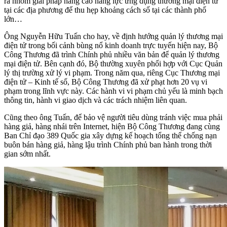
ra nhóm giải pháp nâng cao năng lực ứng dụng thương mại điện tử
tại các địa phương để thu hẹp khoảng cách số tại các thành phố
lớn…
Ông Nguyễn Hữu Tuấn cho hay, về định hướng quản lý thương mại
điện tử trong bối cảnh bùng nổ kinh doanh trực tuyến hiện nay, Bộ
Công Thương đã trình Chính phủ nhiều văn bản để quản lý thương
mại điện tử. Bên cạnh đó, Bộ thường xuyên phối hợp với Cục Quản
lý thị trường xử lý vi phạm. Trong năm qua, riêng Cục Thương mại
điện tử – Kinh tế số, Bộ Công Thương đã xử phạt hơn 20 vụ vi
phạm trong lĩnh vực này. Các hành vi vi phạm chủ yếu là minh bạch
thông tin, hành vi giao dịch và các trách nhiệm liên quan.
Cũng theo ông Tuấn, để bảo vệ người tiêu dùng tránh việc mua phải
hàng giả, hàng nhái trên Internet, hiện Bộ Công Thương đang cùng
Ban Chỉ đạo 389 Quốc gia xây dựng kế hoạch tổng thể chống nạn
buôn bán hàng giả, hàng lậu trình Chính phủ ban hành trong thời
gian sớm nhất.