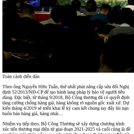
Toàn cảnh diễn đàn
Theo ông Nguyễn Hữu Tuấn, thứ nhất phải nâng cấp sửa đổi Nghị
định 52/2013/NĐ-CP để tạo hành lang pháp lý bảo vệ người tiêu
dùng. Đặc biệt, từ tháng 9/2018, Bộ Công thương đã có quyết định
tăng cường chống hàng giả, hàng không rõ nguồn gốc xuất xứ. Dự
kiến tháng 4/2019 sẽ triển khai lễ ký cam kết chung tay đẩy lùi nạn
buôn bán hàng giả, hàng nhái…
Nhiệm vụ tiếp theo, Bộ Công Thương sẽ xây dựng chương trình
xúc tiến thương mại điện tử giai đoạn 2021-2025 và cuối cùng là đề