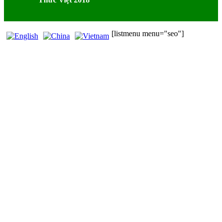
[listmenu menu="seo"]