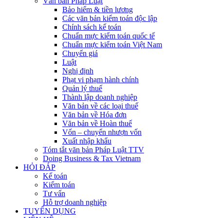
Văn bản Pháp Luật
Bảo hiểm & tiền lương
Các văn bản kiểm toán độc lập
Chính sách kế toán
Chuẩn mực kiểm toán quốc tế
Chuẩn mực kiểm toán Việt Nam
Chuyển giá
Luật
Nghị định
Phạt vi phạm hành chính
Quản lý thuế
Thành lập doanh nghiệp
Văn bản về các loại thuế
Văn bản về Hóa đơn
Văn bản về Hoàn thuế
Vốn – chuyển nhượn vốn
Xuất nhập khẩu
Tóm tắt văn bản Pháp Luật TTV
Doing Business & Tax Vietnam
HỎI ĐÁP
Kế toán
Kiểm toán
Tư vấn
Hỗ trợ doanh nghiệp
TUYỂN DỤNG