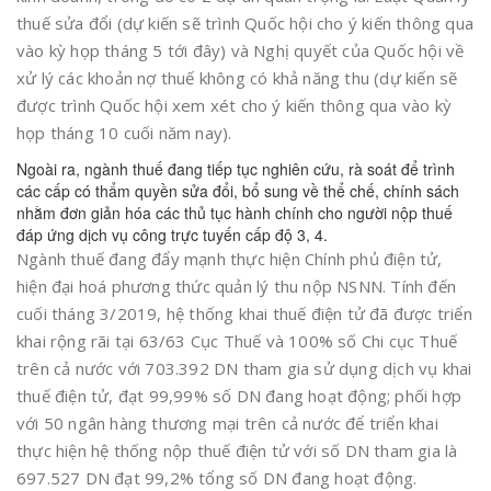
thuế sửa đổi (dự kiến sẽ trình Quốc hội cho ý kiến thông qua
vào kỳ họp tháng 5 tới đây) và Nghị quyết của Quốc hội về
xử lý các khoản nợ thuế không có khả năng thu (dự kiến sẽ
được trình Quốc hội xem xét cho ý kiến thông qua vào kỳ
họp tháng 10 cuối năm nay).
Ngoài ra, ngành thuế đang tiếp tục nghiên cứu, rà soát để trình
các cấp có thẩm quyền sửa đổi, bổ sung về thể chế, chính sách
nhằm đơn giản hóa các thủ tục hành chính cho người nộp thuế
đáp ứng dịch vụ công trực tuyến cấp độ 3, 4.
Ngành thuế đang đẩy mạnh thực hiện Chính phủ điện tử,
hiện đại hoá phương thức quản lý thu nộp NSNN. Tính đến
cuối tháng 3/2019, hệ thống khai thuế điện tử đã được triển
khai rộng rãi tại 63/63 Cục Thuế và 100% số Chi cục Thuế
trên cả nước với 703.392 DN tham gia sử dụng dịch vụ khai
thuế điện tử, đạt 99,99% số DN đang hoạt động; phối hợp
với 50 ngân hàng thương mại trên cả nước để triển khai
thực hiện hệ thống nộp thuế điện tử với số DN tham gia là
697.527 DN đạt 99,2% tổng số DN đang hoạt động.