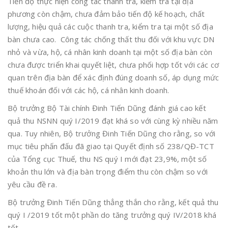
Tiến độ thực hiện công tác thanh tra, kiểm tra tại địa
phương còn chậm, chưa đảm bảo tiến độ kế hoạch, chất
lượng, hiệu quả các cuộc thanh tra, kiểm tra tại một số địa
bàn chưa cao. Công tác chống thất thu đối với khu vực DN
nhỏ và vừa, hộ, cá nhân kinh doanh tại một số địa bàn còn
chưa được triển khai quyết liệt, chưa phối hợp tốt với các cơ
quan trên địa bàn để xác định đúng doanh số, áp dụng mức
thuế khoán đối với các hộ, cá nhân kinh doanh.
Bộ trưởng Bộ Tài chính Đinh Tiến Dũng đánh giá cao kết
quả thu NSNN quý I/2019 đạt khá so với cùng kỳ nhiều năm
qua. Tuy nhiên, Bộ trưởng Đinh Tiến Dũng cho rằng, so với
mục tiêu phấn đấu đã giao tại Quyết định số 238/QĐ-TCT
của Tổng cục Thuế, thu NS quý I mới đạt 23,9%, một số
khoản thu lớn và địa bàn trọng điểm thu còn chậm so với
yêu cầu đề ra.
Bộ trưởng Đinh Tiến Dũng thẳng thắn cho rằng, kết quả thu
quý I /2019 tốt một phần do tăng trưởng quý IV/2018 khá
tốt.