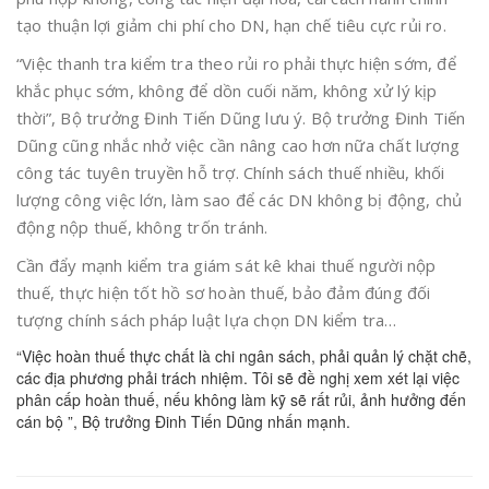
tạo thuận lợi giảm chi phí cho DN, hạn chế tiêu cực rủi ro.
“
Việc thanh tra kiểm tra theo rủi ro phải thực hiện sớm, để
khắc phục sớm, không để dồn cuối năm, không xử lý kịp
thời”, Bộ trưởng Đinh Tiến Dũng lưu ý. Bộ trưởng Đinh Tiến
Dũng cũng nhắc nhở việc cần nâng cao hơn nữa chất lượng
công tác tuyên truyền hỗ trợ. Chính sách thuế nhiều, khối
lượng công việc lớn, làm sao để các DN không bị động, chủ
động nộp thuế, không trốn tránh.
Cần đẩy mạnh kiểm tra giám sát kê khai thuế người nộp
thuế, thực hiện tốt hồ sơ hoàn thuế, bảo đảm đúng đối
tượng chính sách pháp luật lựa chọn DN kiểm tra…
“Việc hoàn thuế thực chất là chi ngân sách, phải quản lý chặt chẽ,
các địa phương phải trách nhiệm. Tôi sẽ đề nghị xem xét lại việc
phân cấp hoàn thuế, nếu không làm kỹ sẽ rất rủi, ảnh hưởng đến
cán bộ ”, Bộ trưởng Đinh Tiến Dũng nhấn mạnh.