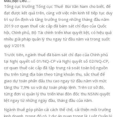
Mau,Bạc Liêu…
Tổng cục trưởng Tổng cục Thuế Bùi Văn Nam cho biết, để
đạt được kết quả trên, cùng với việc nền kinh tế tiếp tục duy
trì sự ổn định và tăng trưởng trong những tháng đầu năm
2019 cơ quan thuế các cấp đã bám sát chỉ đạo của Quốc
hội, Chính phủ, Bộ Tài chính triển khai quyết liệt, có hiệu quả
nhiều giải pháp quản lý thu ngay từ đầu năm và trong suốt
quý I/2019.
Trước tiên, ngành thuế đã bám sát chỉ đạo của Chính phủ
tại Nghị quyết số 01/NQ-CP và Nghị quyết số 02/NQ-CP,
cơ quan thuế các cấp đã tập trung rà soát toàn bộ nguồn
thu trên từng địa bàn theo từng khoản thu, sắc thuế để
giao dự toán phấn đấu thu cao ngay từ đầu năm với mức
tăng thu 7,9% so với dự toán pháp lệnh. Trên cơ sở đó,
từng đơn vị quản lý thu triển khai đôn đốc thu NSNN quyết
liệt ngay từ những ngày đầu, tháng đầu của năm.
Ngành thuế góp phần cải cách thể chế, cải thiện môi trường
kinh doanh, trong đó có 2 dự án quan trọng là: Luật Quản lý