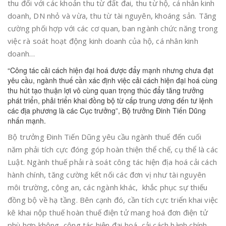
thu đối với các khoản thu từ đất đai, thu từ hộ, cá nhân kinh
doanh, DN nhỏ và vừa, thu từ tài nguyên, khoáng sản. Tăng
cường phối hợp với các cơ quan, ban ngành chức năng trong
việc rà soát hoạt động kinh doanh của hộ, cá nhân kinh
doanh…
“Công tác cải cách hiện đại hoá được đẩy mạnh nhưng chưa đạt
yêu cầu, ngành thuế cần xác định việc cải cách hiện đại hoá cùng
thu hút tạo thuận lợi vô cùng quan trọng thúc đẩy tăng trưởng
phát triển, phải triển khai đồng bộ từ cấp trung ương đến tư lệnh
các địa phương là các Cục trưởng”, Bộ trưởng Đinh Tiến Dũng
nhấn mạnh.
Bộ trưởng Đinh Tiến Dũng yêu cầu ngành thuế đến cuối
năm phải tích cực đóng góp hoàn thiện thể chế, cụ thể là các
Luật. Ngành thuế phải rà soát công tác hiện địa hoá cải cách
hành chính, tăng cường kết nối các đơn vị như tài nguyên
môi trường, công an, các ngành khác, khắc phục sự thiếu
đồng bộ về hạ tầng. Bên cạnh đó, cần tích cực triển khai việc
kê khai nộp thuế hoàn thuế điện tử mang hoá đơn điện tử
phù hợp không, công tác hiện đại hoá, cải cách hành chính