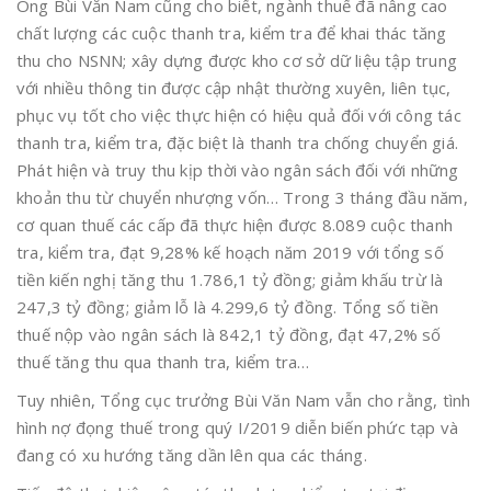
Ông Bùi Văn Nam cũng cho biết, ngành thuế đã nâng cao
chất lượng các cuộc thanh tra, kiểm tra để khai thác tăng
thu cho NSNN; xây dựng được kho cơ sở dữ liệu tập trung
với nhiều thông tin được cập nhật thường xuyên, liên tục,
phục vụ tốt cho việc thực hiện có hiệu quả đối với công tác
thanh tra, kiểm tra, đặc biệt là thanh tra chống chuyển giá.
Phát hiện và truy thu kịp thời vào ngân sách đối với những
khoản thu từ chuyển nhượng vốn… Trong 3 tháng đầu năm,
cơ quan thuế các cấp đã thực hiện được 8.089 cuộc thanh
tra, kiểm tra, đạt 9,28% kế hoạch năm 2019 với tổng số
tiền kiến nghị tăng thu 1.786,1 tỷ đồng; giảm khấu trừ là
247,3 tỷ đồng; giảm lỗ là 4.299,6 tỷ đồng. Tổng số tiền
thuế nộp vào ngân sách là 842,1 tỷ đồng, đạt 47,2% số
thuế tăng thu qua thanh tra, kiểm tra…
Tuy nhiên, Tổng cục trưởng Bùi Văn Nam vẫn cho rằng, tình
hình nợ đọng thuế trong quý I/2019 diễn biến phức tạp và
đang có xu hướng tăng dần lên qua các tháng.