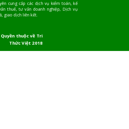
yên cung cấp các dịch vụ kiểm toán, kế
vấn thuế, tư vấn doanh nghiệp, Dịch vụ
, giao dịch liên kết.
 Quyền thuộc về Tri
Thức Việt 2018