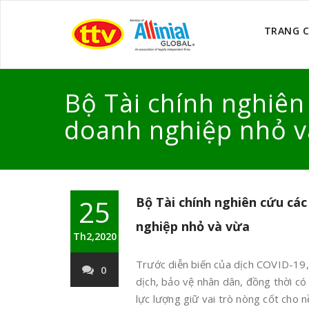
TRANG 
Bộ Tài chính nghiên 
doanh nghiệp nhỏ v
25
Bộ Tài chính nghiên cứu các
nghiệp nhỏ và vừa
Th2,2020
Trước diễn biến của dịch COVID-19,
0
dịch, bảo vệ nhân dân, đồng thời có
lực lượng giữ vai trò nòng cốt cho n