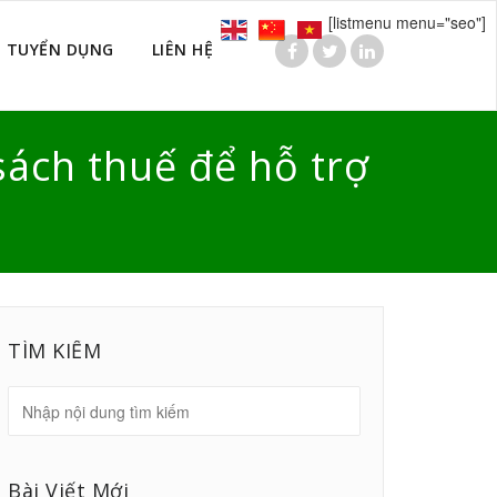
[listmenu menu="seo"]
TUYỂN DỤNG
LIÊN HỆ
sách thuế để hỗ trợ
TÌM KIẾM
Bài Viết Mới