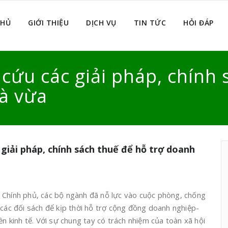
CHỦ
GIỚI THIỆU
DỊCH VỤ
TIN TỨC
HỎI ĐÁP
cứu các giải pháp, chính 
à vừa
 giải pháp, chính sách thuế để hỗ trợ doanh
 Chính phủ, các bộ ngành đã nỗ lực vào cuộc phòng, chống
 các đối sách để kịp thời hỗ trợ cộng đồng doanh nghiệp-
ền kinh tế. Với sự chung tay có trách nhiệm của toàn xã hội