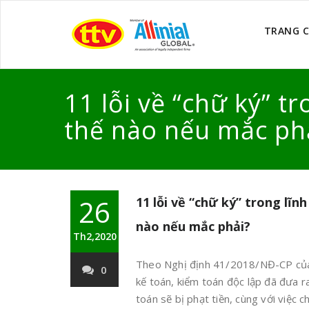
TRANG 
11 lỗi về “chữ ký” t
thế nào nếu mắc ph
26
11 lỗi về “chữ ký” trong lĩn
nào nếu mắc phải?
Th2,2020
Theo Nghị định 41/2018/NĐ-CP của 
0
kế toán, kiểm toán độc lập đã đưa ra
toán sẽ bị phạt tiền, cùng với việc