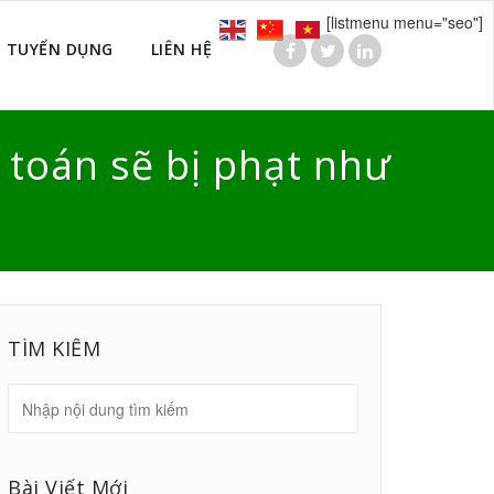
[listmenu menu="seo"]
TUYỂN DỤNG
LIÊN HỆ
m toán sẽ bị phạt như
TÌM KIẾM
Bài Viết Mới