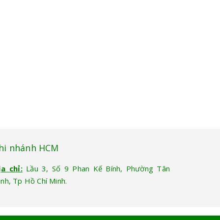
hi nhánh HCM
ịa chỉ:
Lầu 3, Số 9 Phan Kế Bính, Phường Tân
ịnh, Tp Hồ Chí Minh.