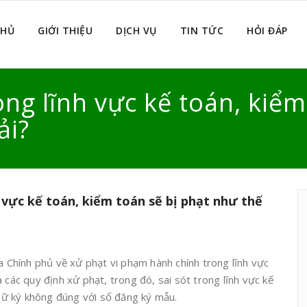
CHỦ
GIỚI THIỆU
DỊCH VỤ
TIN TỨC
HỎI ĐÁP
rong lĩnh vực kế toán, kiể
ải?
h vực kế toán, kiểm toán sẽ bị phạt như thế
Chính phủ về xử phạt vi phạm hành chính trong lĩnh vực
 các quy định xử phạt, trong đó, sai sót trong lĩnh vực kế
 chữ ký không đúng với sổ đăng ký mẫu.