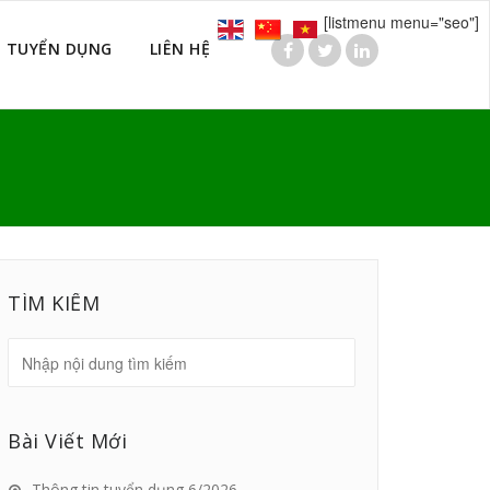
[listmenu menu="seo"]
TUYỂN DỤNG
LIÊN HỆ
TÌM KIẾM
Bài Viết Mới
Thông tin tuyển dụng 6/2026