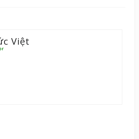
ức Việt
or