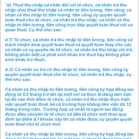
“d) Thuế thu nhập cá nhân đối với tổ chức, cá nhân trả thu
nhập chịu thuế thu nhập cá nhân từ tiền lương, tiền công; cá
nhân có thu nhập từ tiền lương, tiền công ủy quyền quyết
toán thuế cho tổ chức, cá nhân trả thu nhập; cá nhân có thu
nhập từ tiền lương, tiền công trực tiếp quyết toán thuế với cơ
quan thuế. Cụ thể như sau:
d.1) Tổ chức, cá nhân trả thu nhập từ tiền lương, tiền công có
trách nhiệm khai quyết toán thuế và quyết toán thay cho các
cá nhân có ủy quyền do tổ chức, cá nhân trả thu nhập chi trả,
không phân biệt có phát sinh khấu trừ thuế hay không phát
sinh khấu trừ thuế…
d.2) Cá nhân cư trú có thu nhập từ tiền lương, tiền công ủy
quyền quyết toán thuế cho tổ chức, cá nhân trả thu nhập, cụ
thể như sau:
Cá nhân có thu nhập từ tiền lương, tiền công ký hợp đồng lao
động từ 03 tháng trở lên tại một nơi và thực tế đang làm việc
tại đó vào thời điểm tổ chức, cá nhân trả thu nhập thực hiện
việc quyết toán thuế, kể cả trường hợp không làm việc đủ 12
tháng trong năm. Trường hợp cá nhân là người lao động
được điều chuyển từ tổ chức cũ đến tổ chức mới theo quy
định tại điểm d.1 khoản này thì cá nhân được ủy quyền quyết
toán thuế cho tổ chức mới.
Cá nhân có thu nhập từ tiền lương, tiền công ký hợp đồng lao
động từ 03 tháng trở lên tại một nơi và thực tế
đang
làm việc