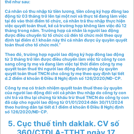
thể như sau:
Cá nhân có thu nhập từ tiền lương, tiền công ký hợp đồng lao
động từ 03 tháng trở lên tại một nơi và thực tế đang làm việc
tại đó vào thời điểm tổ chức, cá nhân trả thu nhập thực hiện
việc quyết toán thuế, kể cả trường hợp không làm việc đủ 12
tháng trong năm. Trường hợp cá nhân là người lao động
được điều chuyển từ tổ chức cũ đến tổ chức mới theo quy
định tại điểm d.1 khoản này thì cá nhân được ủy quyền quyết
toán thuế cho tổ chức mới.”
Theo đó, trường hợp người lao động ký hợp đồng lao động
từ 3 tháng trở lên được điều chuyển làm việc từ công ty con
sang công ty mẹ và đang làm việc tại thời điểm công ty mẹ
quyết toán thuế thì người lao động được phép ủy quyền
quyết toán thuế TNCN cho công ty mẹ theo quy định tại tiết
d.2 điểm d khoản 6 Điều 8 Nghị định số 126/2020/NĐ-CP.
Công ty mẹ có trách nhiệm quyết toán thuế theo ủy quyền
của người lao động đối với cả phần thu nhập do công ty con
chi trả và thu lại chứng từ khấu trừ thuế TNCN do công ty con
đã cấp cho người lao động từ 01/01/2024 đến 30/11/2024
theo hướng dẫn tại tiết d.1 điểm d khoản 6 Điều 8 Nghị định
số 126/2020/NĐ-CP.
Cục thuế tinh daklak. CV số
360/CTĐLA-TTHT ngày 17