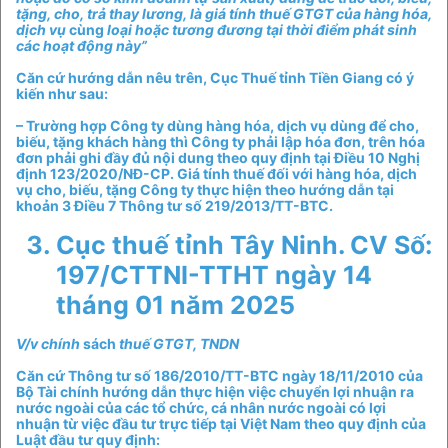
tặng, cho, trả thay lương, là giá tính thuế GTGT của hàng hóa,
dịch vụ
cùng
loại hoặc tương đương tại thời điểm phát sinh
các hoạt động này”
Căn cứ hướng dẫn nêu trên, Cục Thuế tỉnh Tiền Giang có ý
kiến như sau:
– Trường hợp Công ty dùng hàng hóa, dịch vụ dùng để cho,
biếu, tặng khách hàng thì Công ty phải lập hóa đơn, trên hóa
đơn phải ghi đầy đủ nội dung theo quy định tại Điều 10 Nghị
định 123/2020/NĐ-CP. Giá tính thuế đối với hàng hóa, dịch
vụ cho, biếu, tặng Công ty thực hiện theo hướng dẫn tại
khoản 3 Điều 7 Thông tư số 219/2013/TT-BTC.
Cục thuế tỉnh Tây Ninh. CV Số:
197/CTTNI-TTHT ngày 14
tháng 01 năm 2025
V/v chính
sách
thuế GTGT, TNDN
Căn cứ Thông tư số 186/2010/TT-BTC ngày 18/11/2010 của
Bộ Tài chính hướng dẫn thực hiện việc chuyển lợi nhuận ra
nước ngoài của các tổ chức, cá nhân nước ngoài có lợi
nhuận từ việc đầu tư trực tiếp tại Việt Nam theo quy định của
Luật đầu tư quy định: