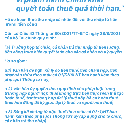
quyết toán thuế quá thời hạn.”
Hồ sơ hoàn thuế thu nhập cá nhân đối với thu nhập từ tiền
lương, tiền công
Căn cứ Điều 42 Thông tư 80/2021/TT-BTC ngày 29/9/2021
của Bộ Tài chính quy định:
“a) Trường hợp tổ chức, cá nhân trả thu nhập từ tiền lương,
tiền công thực hiện quyết toán cho các cá nhân có uỷ quyền
Hồ sơ
gồm
:
a.1) Văn bản đề
nghị
xử lý số tiền thuế, tiền chậm nộp, tiền
phạt nộp thừa theo mẫu số 01/DNXLNT ban hành kèm theo
phụ lục I Thông tư này;
a.2) Văn bản ủy quyền theo quy định của pháp luật trong
trường hợp người nộp thuế không trực tiếp thực hiện thủ tục
hoàn thuế, trừ trường hợp đại lý thuế nộp hồ sơ hoàn thuế
theo hợp đồng đã ký giữa đại lý thuế và người nộp thuế;
a.3) Bảng kê chứng từ nộp thuế theo mẫu số 02-1/HT ban
hành kèm theo phụ lục I Thông tư này (áp dụng cho tổ chức,
cá nhân trả thu nhập).