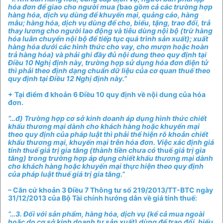
hóa đơn để giao cho người mua (
bao
gồm cả các trường hợp
hàng hóa, dịch vụ dùng để khuyến mại, quảng cáo, hàng
mẫu; hàng hóa, dịch vụ dùng để cho, biếu, tặng, trao đổi, trả
thay lương cho người lao động và tiêu dùng nội bộ (trừ hàng
hóa luân chuyển nội bộ để tiếp tục quá trình sản xuất); xuất
hàng hóa dưới các hình thức cho vay, cho mượn hoặc hoàn
trả hàng hóa) và phải ghi đầy đủ nội dung theo quy định tại
Điều 10 Nghị định này, trường hợp sử dụng hóa đơn điện tử
thì phải theo định dạng chuẩn dữ liệu của cơ quan thuế theo
quy định tại Điều 12 Nghị định này.”
+ Tại điểm đ khoản 6 Điều 10 quy định về nội dung của hóa
đơn.
“…đ) Trường hợp cơ sở kinh doanh áp dụng hình thức chiết
khấu thương mại dành cho khách hàng hoặc khuyến mại
theo quy định của pháp luật thì phải thể hiện rõ khoản chiết
khấu thương mại, khuyến mại trên hóa đơn. Việc xác định giá
tính thuế giá trị gia tăng (thành tiền chưa có
thuế
giá trị gia
tăng) trong trường hợp áp dụng chiết khấu thương mại dành
cho khách hàng hoặc khuyến mại thực hiện theo quy định
của pháp luật thuế giá trị gia tăng.”
– Căn cứ khoản 3 Điều 7 Thông tư số 219/2013/TT-BTC ngày
31/12/2013 của Bộ Tài chính hướng dẫn về giá tính thuế:
“…3. Đối với sản phẩm, hàng hóa, dịch vụ (kể cả mua ngoài
hoặc do cơ sở kinh doanh tự sản xuất) dùng để trao đổi, biếu,