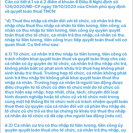
Căn cứ tiết d.1 và d.2 điểm d khoản 6 Điều 8 Nghị định số
126/2020/NĐ-CP ngày 19/10/2020 của Chính phủ quy định
về quyết toán thuế TNCN:
“d) Thuế thu nhập cá nhân đối với tổ chức, cá nhân trả thu
nhập chịu thuế thu nhập cá nhân từ tiền lương, tiền công; cá
nhân có thu nhập từ tiền lương, tiền công ủy quyền quyết
toán thuế cho tổ chức, cá nhân trả thu nhập; cá nhân có thu
nhập từ tiền lương, tiền công trực tiếp quyết toán thuế với cơ
quan thuế. Cụ thể như sau:
d.1) Tổ chức, cá nhân trả thu nhập từ tiền lương, tiền công có
trách nhiệm khai quyết toán thuế và quyết toán thay cho các
cá nhân có ủy quyền do tổ chức, cá nhân trả thu nhập chi trả,
không phân biệt có phát sinh khấu trừ thuế hay không phát
sinh khấu trừ thuế. Trường hợp tổ chức, cá nhân không phát
sinh trả thu nhập thì không phải khai quyết toán thuế thu
nhập cá nhân. Trường hợp cá nhân là người lao động được
điều chuyển từ tổ chức cũ đến tổ chức mới do tổ chức cũ
thực hiện sáp nhập, hợp nhất, chia, tách, chuyển đổi loại
hình doanh nghiệp hoặc tổ chức cũ và tổ chức mới trong
cùng một hệ thống thì tổ chức mới có trách nhiệm quyết toán
thuế theo ủy quyền của cá nhân đối với cả phần thu nhập do
tổ chức cũ chi trả và thu lại chứng từ khấu trừ thuế thu nhập
cá nhân do tổ chức cũ đã cấp cho người lao động (nếu có).
d.2) Cá nhân cư trú có thu nhập từ tiền lương, tiền công ủy
quyền quyết toán thuế cho tổ chức, cá nhân trả thu nhập, cụ