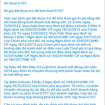
V/v thuế GTGT
Về giá đất được trừ để tính thuế GTGT
Việc xác định giá đất được trừ để tính thuế giá trị gia tăng đối
với hoạt động kinh doanh bất động sản: (i) Trước ngày
12/9/2022, thực hiện theo quy định tại điểm a khoản 3 Điều 4
Nghị định số 209/2013/NĐ-CP ngày 18/12/2013 của Chính
phủ; (ii) Từ ngày 12/9/2022, thực hiện theo quy định tại
khoản 1 Điều 1 Nghị định số 49/2022/NĐ-CP ngày 29/7/2022
của Chính phủ sửa đổi, bổ sung Nghị định số 209/2013/NĐ-
CP ngày 18/12/2013 của Chính phủ quy định chi tiết và
hướng dẫn thi hành một số điều của Luật Thuế giá trị gia tăng
đã được sửa đổi, bổ sung một số điều theo Nghị định số
12/2015/NĐ-CP, Nghị định số 100/2016/NĐ-CP và Nghị định
số 146/2017/NĐ-CP.
Tại Điều 48 đến Điều 53 Luật kinh doanh bất động sản năm
2014 quy định về chuyển nhượng một phần hoặc toàn bộ dự
án bất động sản.
Tại điểm d khoản 3 Điều 2 Nghị định số 209/2013/NĐ-CP
ngày 18/12/2023 của Chính phủ quy định: Tổ chức, cá nhân
chuyển nhượng dự án đầu tư để sản xuất, kinh doanh hàng
hóa, dịch vụ chịu thuế GTGT cho doanh nghiệp, hợp tác xã
thuộc trường hợp không phải kê khai, tính nộp thuế GTGT.
Căn cứ quy định trên, đe xác định giá đất được trừ khi tính