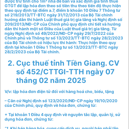
2
được trừ tính cho 1m
nhà để bán và xác định giá tính thuế
GTGT để lập hóa đơn theo số tiền thu theo tiến độ thực hiện
theo quy định tại điểm a.7, điểm b khoản 10 Điều 7 Thông tư
số 219/2013/TT-BTC ngày 31/12/2013 của Bộ Tài chính
hướng dẫn thi hành Luật thuế giá trị gia tăng và Nghị định số
209/2013/NĐ-CP của Chính phủ quy định chi tiết và hướng
dẫn thi hành một số Điều của Luật thuế giá trị gia tăng. Từ
ngày Nghị định số 49/2022/NĐ-CP ngày 29/7/2022 của
Chính phủ và Thông tư số 13/2023/TT-BTC ngày 28/2/2023
của Bộ Tài chính có hiệu lực thi hành: Thực hiện theo quy
định tại khoản 1 Điều 1 Thông tư số 13/2023/TT-BTC ngày
28/2/2023 của Bộ Tài chính.
Cục thuế tỉnh Tiền Giang. CV
số 452/CTTGI-TTH ngày 07
tháng 02 năm 2025
V/v: lập hóa đơn điện tử đối với hàng hoá cho, biếu, tặng
– Căn cứ Nghị định số 123/2020/NĐ-CP ngày 19/10/2020
của Chính phủ, quy định về hóa đơn, chứng từ:
+ Tại khoản 1 Điều 4 quy định về nguyên tắc lập, quản lý, sử
dụng hóa đơn, chứng từ:
“1. Khi bán hàng hóa, cung cấp dịch vụ, người bán phải lập