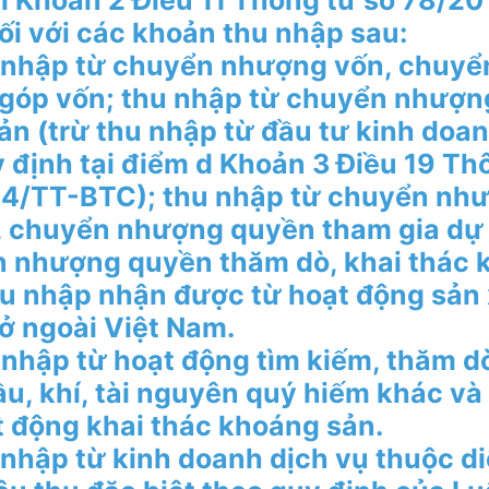
ại Khoản 2 Điều 11 Thông tư số 78/2
ối với các khoản thu nhập sau:
 nhập từ chuyển nhượng vốn, chuy
góp vốn; thu nhập từ chuyển nhượn
ản (trừ thu nhập từ đầu tư kinh doan
y định tại điểm d Khoản 3 Điều 19 Th
4/TT-BTC); thu nhập từ chuyển nh
, chuyển nhượng quyền tham gia dự 
 nhượng quyền thăm dò, khai thác 
hu nhập nhận được từ hoạt động sản 
ở ngoài Việt Nam.
 nhập từ hoạt động tìm kiếm, thăm dò
ầu, khí, tài nguyên quý hiếm khác và
t động khai thác khoáng sản.
 nhập từ kinh doanh dịch vụ thuộc di