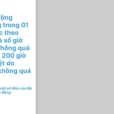
động
 trong 01
c theo
à số giờ
không quá
á 200 giờ
ệt do
 không quá
một số điều của Bộ
o động.