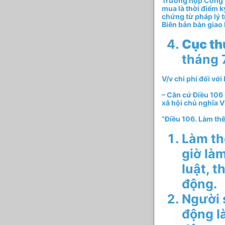
Trường hợp Công t
mua là thời điểm k
chứng từ pháp lý t
Biên bản bàn giao
Cục th
tháng 
V/v chi phí đối với
– Căn cứ Điều 106
xã hội chủ nghĩa V
“Điều 106. Làm th
Làm th
giờ là
luật, t
động.
Người 
động l