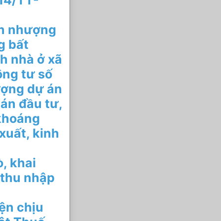
014/TT-
ển nhượng
g bất
h nhà ở xã
ông tư số
ượng dự án
án đầu tư,
khoáng
xuất, kinh
, khai
 thu nhập
ện chịu