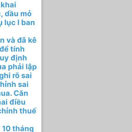
 khai
c, dầu mỏ
ụ lục I ban
n và đã kê
để tính
quy định
ua phải lập
hi rõ sai
hỉnh sai
mua. Căn
ai điều
chỉnh thuế
10 tháng