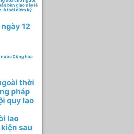
àng hóa cho người
bản bàn giao này là
 là thời điểm ký
ngày 12
i nước Cộng hòa
ngoài thời
ong pháp
ội quy lao
i lao
 kiện sau