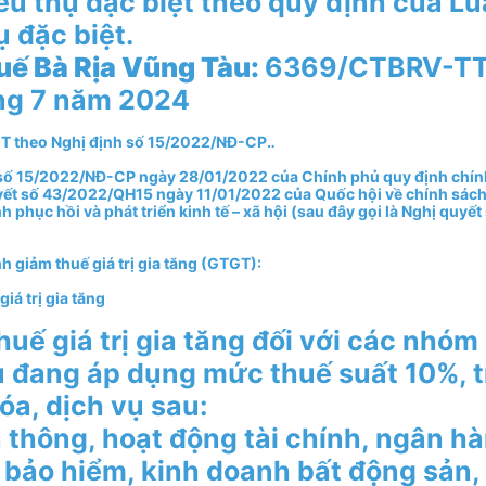
iêu thụ đặc biệt theo quy định của L
ụ đặc biệt.
uế Bà Rịa Vũng Tàu:
6369/CTBRV-TT
ng 7 năm 2024
T theo Nghị định số 15/2022/NĐ-CP.
.
số 15/2022/NĐ-CP ngày 28/01/2022 của Chính phủ quy định chín
yết số 43/2022/QH15 ngày 11/01/2022 của Quốc hội về chính sách t
 phục hồi và phát triển kinh tế – xã hội (sau đây gọi là Nghị quyết
nh giảm thuế giá trị gia tăng (GTGT):
giá trị gia tăng
huế giá trị gia tăng đối với các nhóm
ụ đang áp dụng mức thuế suất 10%, 
óa, dịch vụ sau:
n thông, hoạt động tài chính, ngân h
 bảo hiểm, kinh doanh bất động sản, 