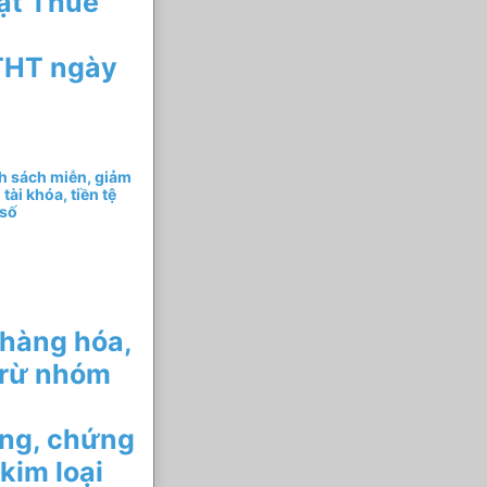
uật Thuế
HT ngày
h sách miễn, giảm
ài khóa, tiền tệ
 số
 hàng hóa,
trừ nhóm
àng, chứng
kim loại