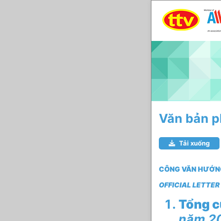
Văn bản p
Tải xuống
CÔNG VĂN HƯỚNG
OFFICIAL LETTE
Tổng c
năm 2