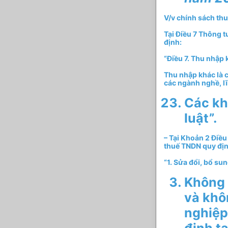
V/v chính sách th
Tại Điều 7 Thông 
định:
“Điều 7. Thu nhập 
Thu nhập khác là 
các ngành nghề, l
Các kh
luật”.
– Tại Khoản 2 Điề
thuế TNDN quy địn
“1. Sửa đổi, bổ s
Không 
và khô
nghiệp