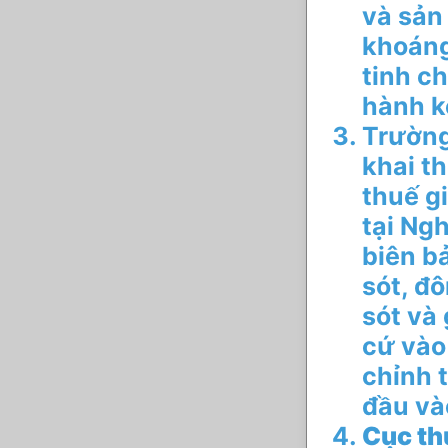
và sản
khoáng
tinh ch
hành k
Trường
khai t
thuế g
tại Ng
biên b
sót, đ
sót và
cứ vào
chỉnh 
đầu và
Cục th