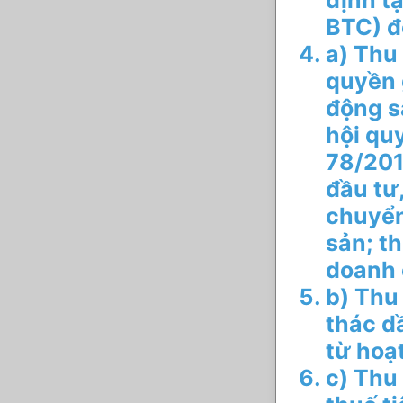
định t
BTC) đ
a) Thu
quyền 
động s
hội qu
78/201
đầu tư
chuyển
sản; t
doanh 
b) Thu
thác d
từ hoạ
c) Thu