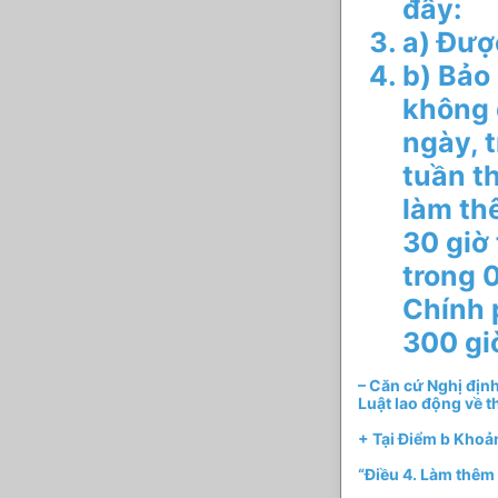
đây:
a) Đượ
b) Bảo
không 
ngày, 
tuần th
làm th
30 giờ
trong 
Chính 
300 gi
– Căn cứ Nghị địn
Luật lao động về th
+ Tại Điểm b Khoản
“Điều 4. Làm thêm