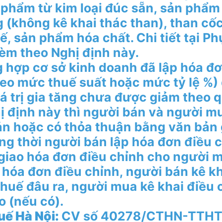
 phẩm từ kim loại đúc sẵn, sản phẩm
 (không kê khai thác than), than cố
ế, sản phẩm hóa chất. Chi tiết tại Ph
èm theo Nghị định này.
 hợp cơ sở kinh doanh đã lập hóa đơ
heo mức thuế suất hoặc mức tỷ lệ %) 
iá trị gia tăng chưa được giảm theo 
hị định này thì người bán và người m
ản hoặc có thỏa thuận bằng văn bản g
ông thời người bán lập hóa đơn điều c
 giao hóa đơn điều chỉnh cho người 
 hóa đơn điều chỉnh, người bán kê kh
thuế đâu ra, người mua kê khai điều 
o (nếu có).
uế Hà Nội:
CV số 40278/CTHN-TTHT 