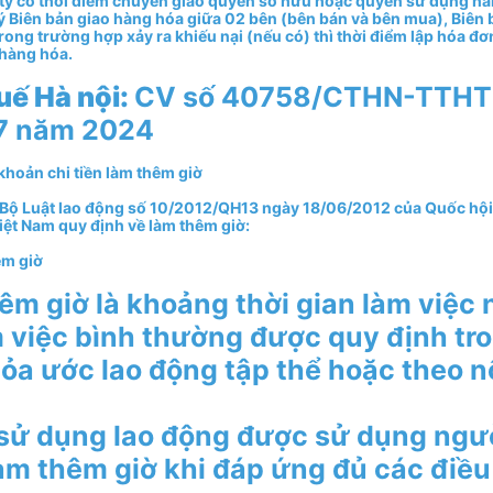
y có thời điểm chuyển giao quyền sở hữu hoặc quyền sử dụng h
ý Biên bản giao hàng hóa giữa 02 bên (bên bán và bên mua), Biên 
rong trường hợp xảy ra khiếu nại (nếu có) thì thời điểm lập hóa đơn
 hàng hóa.
uế Hà nội:
CV số 40758/CTHN-TTHT 
7 năm 2024
 khoản chi tiền làm thêm giờ
 Bộ Luật lao động số 10/2012/QH13 ngày 18/06/2012 của Quốc hộ
iệt Nam quy định về làm thêm giờ:
êm giờ
êm giờ là khoảng thời gian làm việc 
m việc bình thường được quy định tr
hỏa ước lao động tập thể hoặc theo n
sử dụng lao động được sử dụng ngườ
àm thêm giờ khi đáp ứng đủ các điều