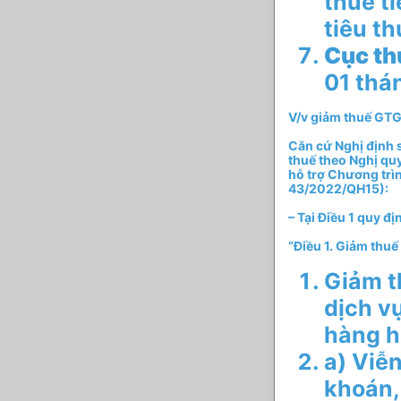
thuế t
tiêu th
Cục th
01 thá
V/v giảm thuế GTG
Căn cứ Nghị định 
thuế theo Nghị qu
hỗ trợ Chương trình
43/2022/QH15):
– Tại Điều 1 quy đị
“Điều 1. Giảm thuế 
Giảm t
dịch v
hàng h
a) Viễ
khoán,