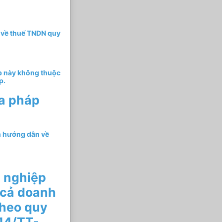
 về thuế TNDN quy
ập này không thuộc
p.
a pháp
h hướng dẫn về
 nghiệp
 cả doanh
theo quy