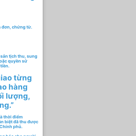
 đơn, chứng từ.
 sản tịch thu, sung
hoặc quyền sử
tiền.
giao từng
iao hàng
i lượng,
ng.”
à thời điểm
n biệt đã thu được
 Chính phủ.