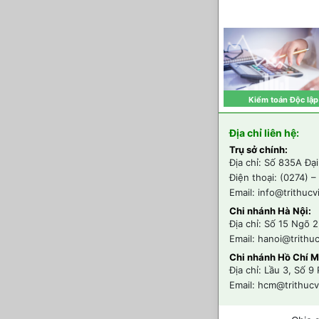
Kiểm toán Độc lập
Xem chi tiết
Địa chỉ liên hệ:
Trụ sở chính:
Địa chỉ: Số 835A Đạ
Điện thoại: (0274) 
Email: info@trithucv
Chi nhánh Hà Nội:
Địa chỉ: Số 15 Ngõ 
Email: hanoi@trithu
Chi nhánh Hồ Chí M
Địa chỉ: Lầu 3, Số 
Email: hcm@trithucv