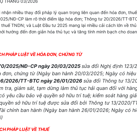
VỤ THÁNG 03/2026
nhận nhiều thay đổi pháp lý quan trọng liên quan đến hóa đơn, thuế
/2025/NĐ-CP làm rõ thời điểm lập hóa đơn; Thông tư 20/2026/TT-BT
h thuế TNDN; và Luật Đầu tư 2025 mang lại nhiều cải cách lớn về thủ
mới hướng đến đơn giản hóa thủ tục và tăng tính minh bạch cho doan
ÁCH PHÁP LUẬT VỀ HÓA ĐƠN, CHỨNG TỪ
 70/2025/NĐ-CP ngày 20/03/2025
sửa đổi Nghị định 123
a đơn, chứng từ (Ngày ban hành 20/03/2025; Ngày có hiệu
06/2026/TT-BTC ngày 26/01/2026
sửa đổi Thông tư 13/
m tra, giám sát, tạm dừng làm thủ tục hải quan đối với hàn
có yêu cầu bảo vệ quyền sở hữu trí tuệ; kiểm soát hàng gi
uyền sở hữu trí tuệ được sửa đổi bởi Thông tư 13/2020/
Tài chính ban hành (Ngày ban hành 26/01/2026; Ngày có hi
6)
ÁCH PHÁP LUẬT VỀ THUẾ