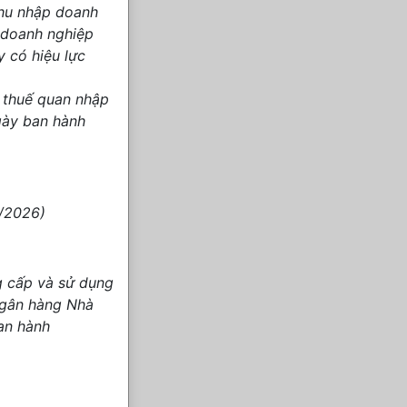
hu nhập doanh
 doanh nghiệp
 có hiệu lực
 thuế quan nhập
gày ban hành
3/2026)
g cấp và sử dụng
Ngân hàng Nhà
an hành