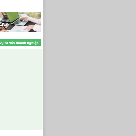
 vụ tư vấn doanh nghiệp
Xem chi tiết