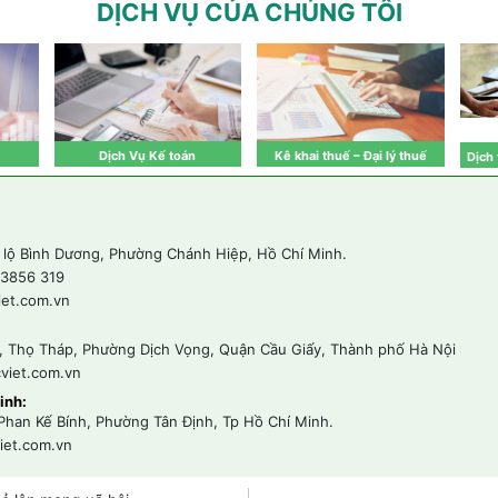
DỊCH VỤ CỦA CHÚNG TÔI
Dịch Vụ Kế toán
Kê khai thuế – Đại lý thuế
Dịch
Xem chi tiết
Xem chi tiết
i lộ Bình Dương, Phường Chánh Hiệp, Hồ Chí Minh.
– 3856 319
iet.com.vn
2, Thọ Tháp, Phường Dịch Vọng, Quận Cầu Giấy, Thành phố Hà Nội
cviet.com.vn
inh:
9 Phan Kế Bính, Phường Tân Định, Tp Hồ Chí Minh.
iet.com.vn