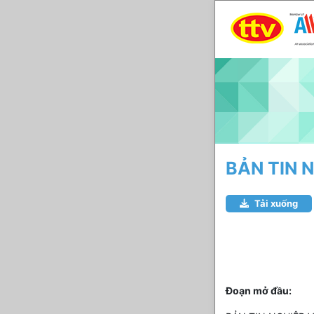
BẢN TIN 
Tải xuống
Đoạn mở đầu: