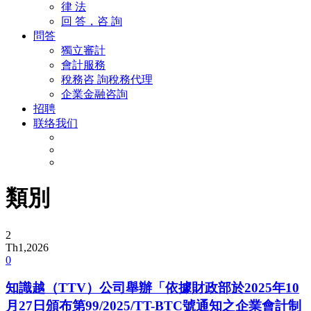
律 法
回 答，咨 詢
問答
獨立審計
會計服務
稅務咨 詢稅務代理
企業金融咨詢
招聘
联络我们
類別
2
Th1,2026
0
知識越（TTV）公司舉辦「依據財政部於2025年10
月27日頒布第99/2025/TT-BTC號通知之企業會計制