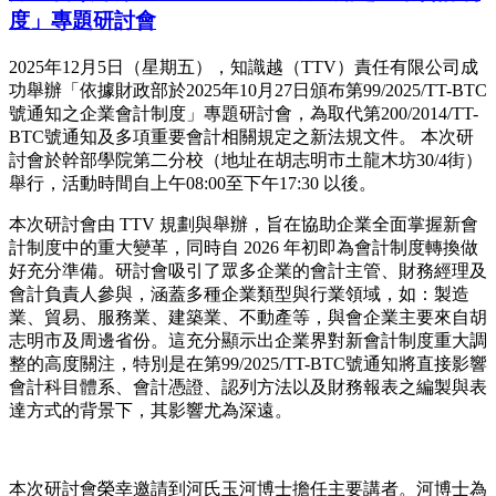
度」專題研討會
2025年12月5日（星期五），知識越（TTV）責任有限公司成
功舉辦「依據財政部於2025年10月27日頒布第99/2025/TT-BTC
號通知之企業會計制度」專題研討會，為取代第200/2014/TT-
BTC號通知及多項重要會計相關規定之新法規文件。 本次研
討會於幹部學院第二分校（地址在胡志明市土龍木坊30/4街）
舉行，活動時間自上午08:00至下午17:30 以後。
本次研討會由 TTV 規劃與舉辦，旨在協助企業全面掌握新會
計制度中的重大變革，同時自 2026 年初即為會計制度轉換做
好充分準備。研討會吸引了眾多企業的會計主管、財務經理及
會計負責人參與，涵蓋多種企業類型與行業領域，如：製造
業、貿易、服務業、建築業、不動產等，與會企業主要來自胡
志明市及周邊省份。這充分顯示出企業界對新會計制度重大調
整的高度關注，特別是在第99/2025/TT-BTC號通知將直接影響
會計科目體系、會計憑證、認列方法以及財務報表之編製與表
達方式的背景下，其影響尤為深遠。
本次研討會榮幸邀請到河氏玉河博士擔任主要講者。河博士為