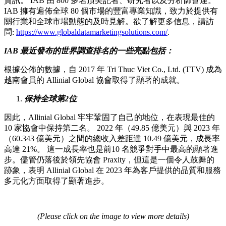
資訊。 IAB 由 800 多名頂尖記者、研究者以及分析師營運。
IAB 擁有遍佈全球 80 個市場的豐富專業知識，致力於提供有
關行業和全球市場動態的及時見解。欲了解更多信息，請訪
問:
https://www.globaldatamarketingsolutions.com/
.
IAB
最近發布的世界調查排名的一些亮點包括：
根據公佈的數據，自 2017 年 Tri Thuc Viet Co., Ltd. (TTV) 成為
越南會員的 Allinial Global 協會取得了顯著的成就。
保持全球第
2
位
因此，Allinial Global 牢牢鞏固了自己的地位，在表現最佳的
10 家協會中保持第二名。 2022 年（49.85 億美元）與 2023 年
（60.343 億美元）之間的總收入差距達 10.49 億美元，成長率
高達 21%。 這一成長率也是前10 名競爭對手中最高的顯著進
步。儘管仍落後於領先協會 Praxity，但這是一個令人鼓舞的
跡象，表明 Allinial Global 在 2023 年為客戶提供的品質和服務
多元化方面取得了顯著進步。
(Please click on the image to view more details)