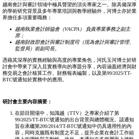
越南會計與審計領域中極具聲望的頂尖專家之一。除具備深厚
的學術研究背景及多年專業培訓與教學經驗外，河博士亦於業
界擔任多項重要職務：
越南執業會計師協會（
VACPA
）
負責專業事務之副主
席；
越南財政部會計與審計制度司（現為會計與審計管理、
監督局）前副司長。
憑藉其深厚的實務經驗與高度的專業角色，河氏玉河博士於研
討會中帶來了深入且實務導向的專題分享，內容涵蓋經濟與財
務交易之會計核算工作、財務報表編製，以及第99/2025/TT-
BTC號通知於實務中的應用。
研討會主要內容摘要：
在節目開場中，知識越（TTV）之專家介紹了第
99/2025/TT-BTC號通知的出台背景與總體概況。該通知
旨在承繼第200/2014/TT-BTC號通知中仍具適用性的內
容，同時克服既有制度之不足，提升企業在會計工作組