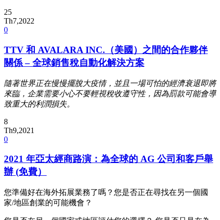
25
Th7,2022
0
TTV 和 AVALARA INC.（美國）之間的合作夥伴
關係 – 全球銷售稅自動化解決方案
隨著世界正在慢慢擺脫大
疫情
，並且一場可怕的經濟衰退即將
來臨，企業需要小心不要輕視稅收
遵守
性，因為罰款可能會導
致重大的利潤損失。
8
Th9,2021
0
2021 年亞太經商路演：為全球的 AG 公司和客戶舉
辦 (免費）
您準備好在海外拓展業務了嗎？您是否正在尋找在另一個國
家/地區創業的可能機會？