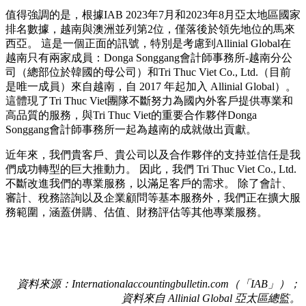
值得強調的是，根據IAB 2023年7月和2023年8月亞太地區國家
排名數據，越南與澳洲並列第2位，僅落後於領先地位的馬來
西亞。 這是一個正面的訊號，特別是考慮到Allinial Global在
越南只有兩家成員：Donga Songgang會計師事務所-越南分公
司（總部位於韓國的母公司）和Tri Thuc Viet Co., Ltd.（目前
是唯一成員）來自越南，自 2017 年起加入 Allinial Global）。
這體現了Tri Thuc Viet團隊不斷努力為國內外客戶提供專業和
高品質的服務，與Tri Thuc Viet的重要合作夥伴Donga
Songgang會計師事務所一起為越南的成就做出貢獻。
近年來，我們貴客戶、貴公司以及合作夥伴的支持並信任是我
們成功轉型的巨大推動力。 因此，我們 Tri Thuc Viet Co., Ltd.
不斷改進我們的專業服務，以滿足客戶的需求。 除了會計、
審計、稅務諮詢以及企業顧問等基本服務外，我們正在擴大服
務範圍，涵蓋併購、估值、財務評估等其他專業服務。
資料來源
：
Internationalaccountingbulletin.com
（「
IAB
」）；
資料來自
Allinial Global
亞太區總監
。