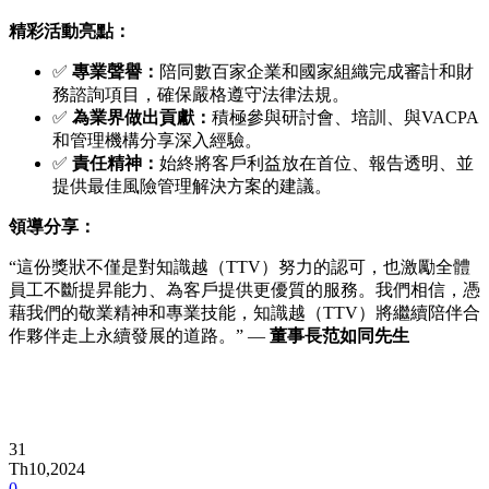
精彩活動亮點：
✅
專業聲譽：
陪同數百家企業和國家組織完成審計和財
務諮詢項目，確保嚴格遵守法律法規。
✅
為業界做出貢獻：
積極參與研討會、培訓、與VACPA
和管理機構分享深入經驗。
✅
責任精神：
始終將客戶利益放在首位、報告透明、並
提供最佳風險管理解決方案的建議。
領導分享：
“這份獎狀不僅是對知識越（TTV）努力的認可，也激勵全體
員工不斷提昇能力、為客戶提供更優質的服務。我們相信，憑
藉我們的敬業精神和專業技能，知識越（TTV）將繼續陪伴合
作夥伴走上永續發展的道路。” —
董事長范如同先生
31
Th10,2024
0