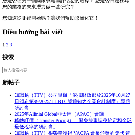
您是否在另一個國家或地區評估您的選擇？ 您是否只是在為
您的業務的未來潛力做一些研究？
您知道從哪裡開始嗎？讓我們幫助您簡化它！
Điều hướng bài viết
1
2
3
搜索
新帖子
知識越（TTV）公司舉辦「依據財政部於2025年10月27
日頒布第99/2025/TT-BTC號通知之企業會計制度」專題
研討會
2025年Allinial Global亞太區（APAC）會議
移轉訂價（Transfer Pricing）、避免雙重課稅協定和全球
最低稅率的研討會。
知識越（TTV）很榮幸獲得 VACPA 會長頒發的獎狀 肯