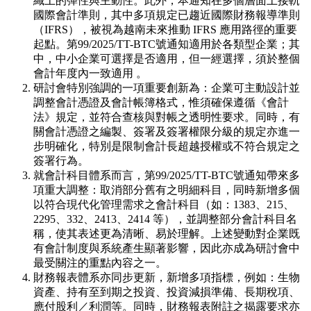
織上的彈性與主動性。此外，本通知在多個層面上接軌
國際會計準則，其中多項規定已趨近國際財務報導準則
（IFRS），被視為越南未來推動 IFRS 應用路徑的重要
起點。第99/2025/TT-BTC號通知適用於各類型企業；其
中，中小企業可選擇是否適用，但一經選擇，須於整個
會計年度內一致適用 。
研討會特別強調的一項重要創新為：企業可主動設計並
調整會計憑證及會計帳簿格式，惟須確保遵循《會計
法》規定，並符合查核與對帳之透明性要求。同時，有
關會計憑證之編製、簽署及簽署權限分級的規定亦進一
步明確化，特別是限制會計長超越授權或不符合規定之
簽署行為。
就會計科目體系而言，第99/2025/TT-BTC號通知帶來多
項重大調整：取消部分舊有之明細科目，同時新增多個
以符合現代化管理需求之會計科目（如：1383、215、
2295、332、2413、2414 等），並調整部分會計科目名
稱，使其表述更為清晰、易於理解。上述變動對企業既
有會計制度與系統產生顯著影響，因此亦成為研討會中
最受關注的重點內容之一。
財務報表體系亦同步更新，新增多項指標，例如：生物
資產、持有至到期之投資、投資減損準備、長期稅項、
應付股利／利潤等。同時，財務報表附註之揭露要求亦