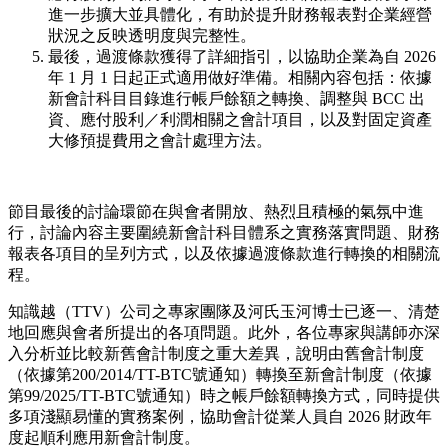
進一步擴大並具體化，有助於提升財務報表對企業經營
狀況之反映透明度與完整性。
最後，過渡條款獲得了詳細指引，以協助企業為自 2026
年 1 月 1 日起正式適用做好準備。相關內容包括：依據
新會計科目目錄進行帳戶餘額之轉換、調整與 BCC 出
資、應付股利／利潤相關之會計項目，以及對固定資產
大修預提費用之會計處理方法。
節目最後的討論環節在與會者開放、熱烈且積極的氣氛中進
行，討論內容主要圍繞新會計科目體系之實務落實問題、財務
報表各項目的呈列方式，以及依據過渡條款進行轉換的相關流
程。
知識越（TTV）公司之專家團隊及河氏玉河博士已逐一、清楚
地回應與會者所提出的各項問題。此外，各位專家與講師亦深
入分析並比較新舊會計制度之重大差異，說明由舊會計制度
（依據第200/2014/TT-BTC號通知）轉換至新會計制度（依據
第99/2025/TT-BTC號通知）時之帳戶餘額轉換方式，同時提供
多項淺顯易懂的實務案例，協助會計從業人員自 2026 財政年
度起順利應用新會計制度。