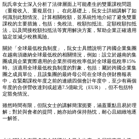
阮氏幸女士深入分析了法律層面上可能產生的雙重課稅問題
（重複收入、重複居住）。在此基礎上，阮女士詳細講解了如
何識別此類情況、計算相關稅額，並系統性地介紹了避免雙重
課稅的主要措施，包括：免稅法、稅額扣抵法、定額稅額扣抵
法，以及間接稅額扣抵法等實用解決方案，幫助企業正確適用
協定並減少稅務風險。
關於「全球最低稅負制度」，阮女士具體說明了跨國企業集團
在越南須繳納全球最低稅的相關情況，例如：設立於越南的集
團成員企業實際適用的企業所得稅稅率低於全球最低稅率15%
時。須適用全球最低稅負制度的對象，包括：屬於跨國企業集
團之成員單位，且該集團的最終母公司在全球合併財務報表
中，在緊鄰課稅年度之前的連續四個會計年度中，至少有兩個
年度的合併營收達到或超過7.5億歐元（EUR），但不包括特
定豁免情況。
雖然時間有限，但阮女士的講解簡潔扼要，涵蓋重點且易於理
解；對於與會者的提問，她亦始終保持熱忱，耐心且細緻地逐
一解答。