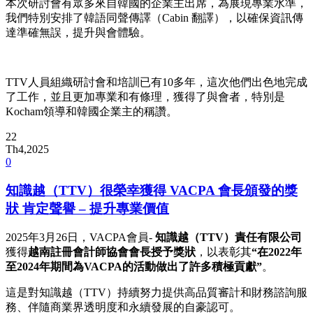
本次研討會有眾多來自韓國的企業主出席，為展現專業水準，
我們特別安排了韓語同聲傳譯（Cabin 翻譯），以確保資訊傳
達準確無誤，提升與會體驗。
TTV人員組織研討會和培訓已有10多年，這次他們出色地完成
了工作，並且更加專業和有條理，獲得了與會者，特別是
Kocham領導和韓國企業主的稱讚。
22
Th4,2025
0
知識越（TTV）很榮幸獲得 VACPA 會長頒發的獎
狀 肯定聲譽 – 提升專業價值
2025年3月26日，VACPA會員-
知識越（
TTV
）責任有限公司
獲得
越南註冊會計師協會會長授予獎狀
，以表彰其
“在
2022
年
至
2024
年期間為
VACPA
的活動做出了許多積極貢獻”
。
這是對知識越（TTV）持續努力提供高品質審計和財務諮詢服
務、伴隨商業界透明度和永續發展的自豪認可。