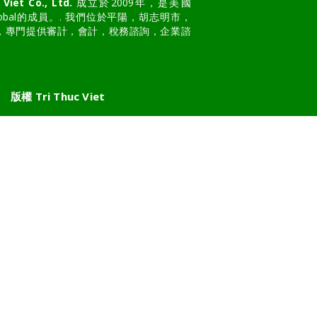
 Viet Co., Ltd.
成立於2009年，是美國
al Global的成員。. 我們位於平陽，胡志明市，
，專門提供審計，會計，稅務諮詢，企業諮
版權 Tri Thuc Viet