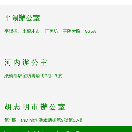
平陽辦公室
平陽省、土龍木市、正美坊、平陽大路、835A.
河 內 辦 公 室
紙橋郡驛望坊壽塔街2巷15號
胡 志 明 市 辦 公 室
第1郡 TanDinh坊潘繼炳街第9號第03樓