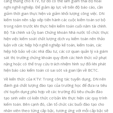
căng thẳng cho KTV, từ đó có thể làm giảm thái độ hoài
nghi nghề nghiệp. Để giảm áp lực về tiến độ báo cáo, cần
giảm thời gian thực hiện và giảm khối lượng công việc. DN
kiểm toán nên sắp xếp tiến hành các cuộc kiểm toán sơ bộ
trong năm trước khi thực hiện kiểm toán cuối năm tài chính.
Bộ Tài chính và Ủy ban Chứng khoán Nhà nước tổ chức thực
hiện việc kiểm soát chất lượng dịch vụ kiểm toán nên thảo
luận với các hiệp hội nghề nghiệp kế toán, kiểm toán, các
hiệp hội bảo vệ các nhà đầu tư, các cơ quan quản lý và giám
sát thị trường chứng khoán quy định các hình thức xử phạt
nặng hoặc có thể truy cứu trách nhiệm hình sự đối khi phát
hiện báo cáo kiểm toán có sai sót và gian lận về BCTC.
Về kiến thức của KTV: Trong công tác tuyển dụng, DN nên
đánh giá chất lượng đào tạo của trường học để đưa ra tiêu
chí tuyển dụng phù hợp về các trường đủ tiêu chuẩn đào
tạo sinh viên có kiến thức cơ bản khi thực hiện các quy trình
kiểm toán. Bên cạnh đó, cần tổ chức các buổi đào tạo cho
nhân viên theo từng cấp bậc, tương ứng với mỗi cấp bậc sẽ