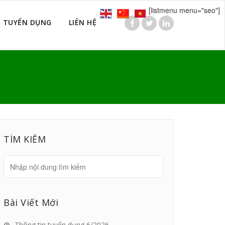
[listmenu menu="seo"]
TUYỂN DỤNG
LIÊN HỆ
TÌM KIẾM
Bài Viết Mới
Thông tin tuyển dụng 6/2026