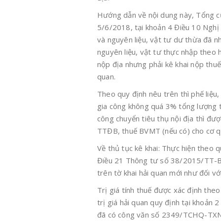
Hướng dẫn về nội dung này, Tổng c
5/6/2018, tại khoản 4 Điều 10 Nghị
và nguyên liệu, vật tư dư thừa đã 
nguyên liệu, vật tư thực nhập theo 
nộp địa nhưng phải kê khai nộp th
quan.
Theo quy định nêu trên thì phế liệu
gia công không quá 3% tổng lượng t
công chuyển tiêu thụ nội địa thì đ
TTĐB, thuế BVMT (nếu có) cho cơ q
Về thủ tục kê khai: Thực hiện theo
Điều 21 Thông tư số 38/2015/TT-BTC
trên tờ khai hải quan mới như đối v
Trị giá tính thuế được xác định the
trị giá hải quan quy định tại khoả
đã có công văn số 2349/TCHQ-TXNK