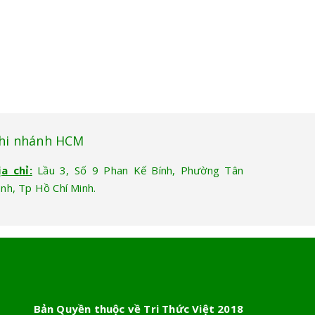
hi nhánh HCM
ịa chỉ:
Lầu 3, Số 9 Phan Kế Bính, Phường Tân
ịnh, Tp Hồ Chí Minh.
Bản Quyền thuộc về Tri Thức Việt 2018