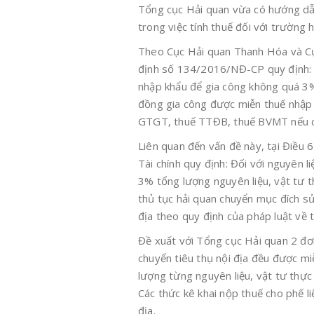
Tổng cục Hải quan vừa có hướng dẫ
trong việc tính thuế đối với trường 
Theo Cục Hải quan Thanh Hóa và Cụ
định số 134/2016/NĐ-CP quy định: P
nhập khẩu để gia công không quá 3%
đồng gia công được miễn thuế nhập k
GTGT, thuế TTĐB, thuế BVMT nếu c
Liên quan đến vấn đề này, tại Điề
Tài chính quy định: Đối với nguyên 
3% tổng lượng nguyên liệu, vật tư t
thủ tục hải quan chuyển mục đích sử
địa theo quy định của pháp luật về 
Đề xuất với Tổng cục Hải quan 2 đơn
chuyển tiêu thụ nội địa đều được m
lượng từng nguyên liệu, vật tư thự
Các thức kê khai nộp thuế cho phế l
địa.