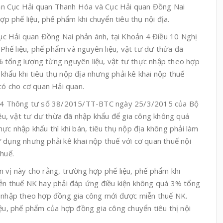
n Cục Hải quan Thanh Hóa và Cục Hải quan Đồng Nai
hợp phế liệu, phế phẩm khi chuyển tiêu thụ nội địa.
c Hải quan Đồng Nai phản ánh, tại Khoản 4 Điều 10 Nghị
hế liệu, phế phẩm và nguyên liệu, vật tư dư thừa đã
 tổng lượng từng nguyên liệu, vật tư thực nhập theo hợp
hẩu khi tiêu thụ nộp địa nhưng phải kê khai nộp thuế
ó cho cơ quan Hải quan.
u 64 Thông tư số 38/2015/TT-BTC ngày 25/3/2015 của Bộ
liệu, vật tư dư thừa đã nhập khẩu để gia công không quá
hực nhập khẩu thì khi bán, tiêu thụ nộp địa không phải làm
 dụng nhưng phải kê khai nộp thuế với cơ quan thuế nội
thuế.
 vị này cho rằng, trường hợp phế liệu, phế phẩm khi
iễn thuế NK hay phải đáp ứng điều kiện không quá 3% tổng
c nhập theo hợp đồng gia công mới được miễn thuế NK.
iệu, phế phẩm của hợp đồng gia công chuyển tiêu thị nội