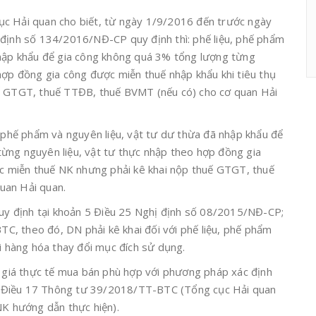
ục Hải quan cho biết, từ ngày 1/9/2016 đến trước ngày
 định số 134/2016/NĐ-CP quy định thì: phế liệu, phế phẩm
nhập khẩu để gia công không quá 3% tổng lượng từng
hợp đồng gia công được miễn thuế nhập khẩu khi tiêu thụ
uế GTGT, thuế TTĐB, thuế BVMT (nếu có) cho cơ quan Hải
, phế phẩm và nguyên liệu, vật tư dư thừa đã nhập khẩu để
ừng nguyên liệu, vật tư thực nhập theo hợp đồng gia
ược miễn thuế NK nhưng phải kê khai nộp thuế GTGT, thuế
uan Hải quan.
 quy định tại khoản 5 Điều 25 Nghị định số 08/2015/NĐ-CP;
, theo đó, DN phải kê khai đối với phế liệu, phế phẩm
ới hàng hóa thay đổi mục đích sử dụng.
o giá thực tế mua bán phù hợp với phương pháp xác định
n 2 Điều 17 Thông tư 39/2018/TT-BTC (Tổng cục Hải quan
 hướng dẫn thực hiện).