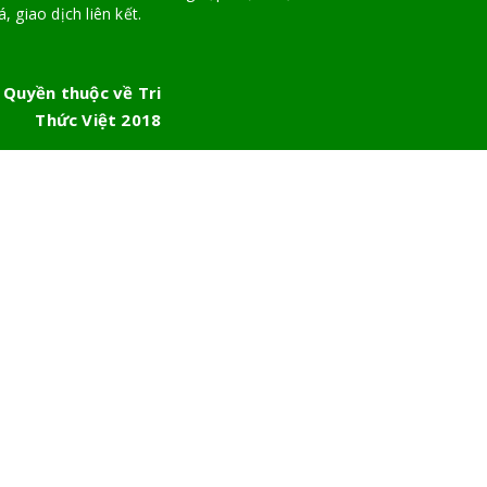
, giao dịch liên kết.
 Quyền thuộc về Tri
Thức Việt 2018