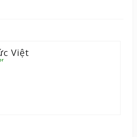
ức Việt
or