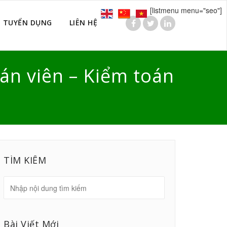
[listmenu menu="seo"]
TUYỂN DỤNG
LIÊN HỆ
oán viên – Kiểm toán
TÌM KIẾM
Bài Viết Mới