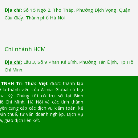
Địa chỉ:
Số 15 Ngõ 2, Thọ Tháp, Phường Dịch Vọng, Quận
Cầu Giấy, Thành phố Hà Nội.
Chi nhánh HCM
Địa chỉ:
Lầu 3, Số 9 Phan Kế Bính, Phường Tân Định, Tp Hồ
Chí Minh.
 TNHH Tri Thức Việt
được thành lập
là thành viên của Allinial Global có trụ
oa Kỳ. Chúng tôi có trụ sở tại Bình
ồ Chí Minh, Hà Nội và các tỉnh thành
yên cung cấp các dịch vụ kiểm toán, kế
vấn thuế, tư vấn doanh nghiệp, Dịch vụ
, giao dịch liên kết.