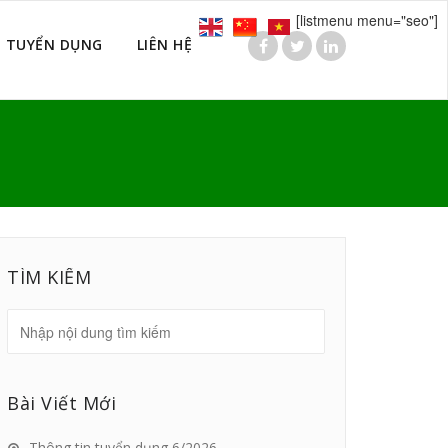
[listmenu menu="seo"]
TUYỂN DỤNG
LIÊN HỆ
7
TÌM KIẾM
Bài Viết Mới
Thông tin tuyển dụng 6/2026