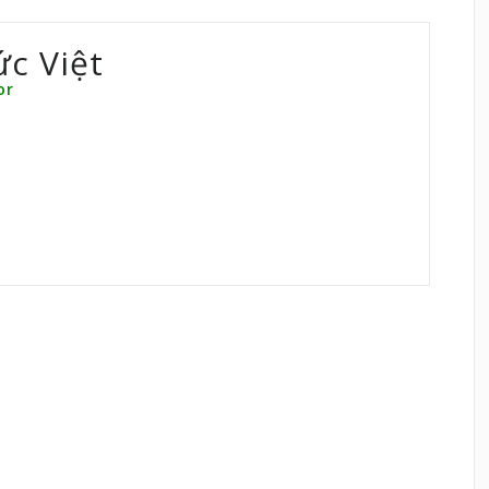
ức Việt
or